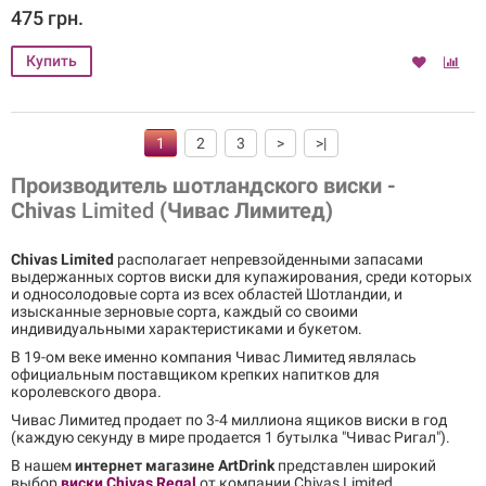
475 грн.
1
2
3
>
>|
Производитель шотландского виски -
Chivas
Limited
(Чивас Лимитед)
Chivas Limited
располагает непревзойденными запасами
выдержанных сортов виски для купажирования, среди которых
и односолодовые сорта из всех областей Шотландии, и
изысканные зерновые сорта, каждый со своими
индивидуальными характеристиками и букетом.
В 19-ом веке именно компания Чивас Лимитед являлась
официальным поставщиком крепких напитков для
королевского двора.
Чивас Лимитед продает по 3-4 миллиона ящиков виски в год
(каждую секунду в мире продается 1 бутылка "Чивас Ригал").
В нашем
интернет магазине ArtDrink
представлен широкий
выбор
виски Chivas Regal
от компании Chivas Limited.