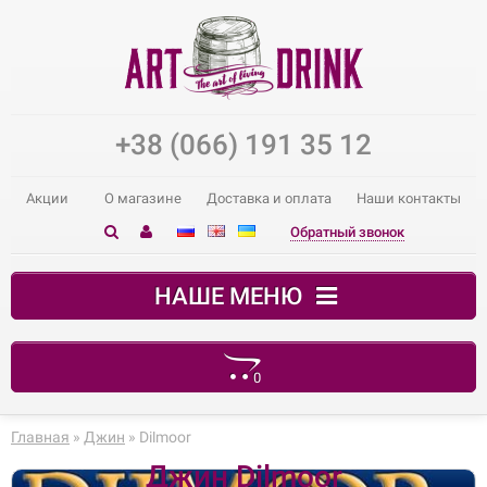
+38 (066) 191 35 12
Акции
О магазине
Доставка и оплата
Наши контакты
Обратный звонок
НАШЕ МЕНЮ
0
В корзине пусто!
Главная
»
Джин
» Dilmoor
Джин Dilmoor