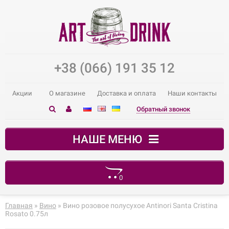
+38 (066) 191 35 12
Акции
О магазине
Доставка и оплата
Наши контакты
Обратный звонок
НАШЕ МЕНЮ
0
В корзине пусто!
Главная
»
Вино
» Вино розовое полусухое Antinori Santa Cristina
Rosato 0.75л