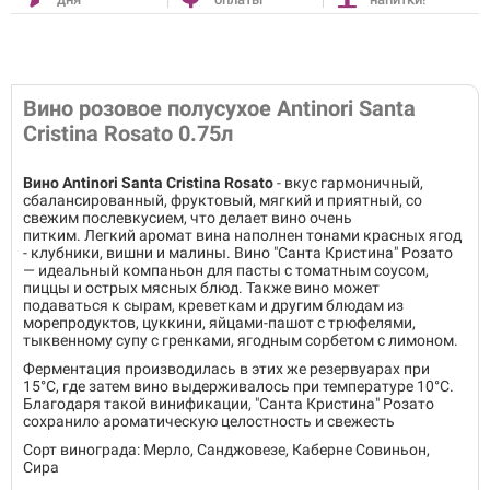
Вино розовое полусухое Antinori Santa
Cristina Rosato 0.75л
Вино Antinori Santa Cristina Rosato
- вкус гармоничный,
сбалансированный, фруктовый, мягкий и приятный, со
свежим послевкусием, что делает вино очень
питким. Легкий аромат вина наполнен тонами красных ягод
- клубники, вишни и малины. Вино "Санта Кристина" Розато
— идеальный компаньон для пасты с томатным соусом,
пиццы и острых мясных блюд. Также вино может
подаваться к сырам, креветкам и другим блюдам из
морепродуктов, цуккини, яйцами-пашот с трюфелями,
тыквенному супу с гренками, ягодным сорбетом с лимоном.
Ферментация производилась в этих же резервуарах при
15°C, где затем вино выдерживалось при температуре 10°C.
Благодаря такой винификации, "Санта Кристина" Розато
сохранило ароматическую целостность и свежесть
Сорт винограда: Мерло, Санджовезе, Каберне Совиньон,
Сира