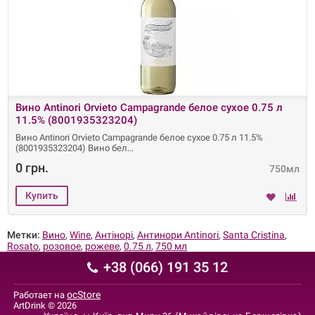
Вино Antinori Orvieto Campagrande белое сухое 0.75 л
11.5% (8001935323204)
Вино Antinori Orvieto Campagrande белое сухое 0.75 л 11.5%
(8001935323204) Вино бел
0 грн.
750мл
Метки:
Вино
,
Wine
,
Антінорі
,
Антинори Antinori
,
Santa Cristina
,
Rosato
,
розовое
,
рожеве
,
0.75 л
,
750 мл
+38 (066) 191 35 12
ocStore
Работает на
ArtDrink © 2026