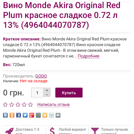
Вино Monde Akira Original Red
Plum красное сладкое 0.72 л
13% (4964044070787)
Краткое описание:
Вино Monde Akira Original Red Plum красное
сладкое 0.72 л 13% (4964044070787) Вино красное сладкое
Monde Akira Original Red Plum - В этом вине свежий, мягкий,
гармоничный букет сочетается с не...
Подробнее
Вес:
720мл
Производитель:
GODO
Нет на складе
Наличие:
0 грн.
Написать отзыв
Доставка 1-3
Любой вариант
Только лучшие
дня
оплаты
напитки!