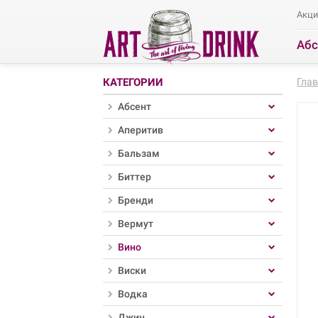
Акц
Абс
Ра
КАТЕГОРИИ
Гла
Абсент
Аперитив
Бальзам
Биттер
Бренди
Вермут
Вино
Виски
Водка
Джин