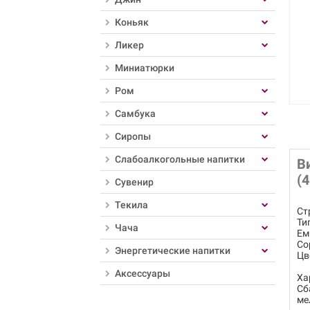
Коньяк
Ликер
Миниатюрки
Ром
Самбука
Сиропы
Слабоалкогольные напитки
В
(
Сувенир
Текила
Ст
Ти
Чача
Ем
Со
Энергетические напитки
Цв
Аксессуары
Ха
Сб
ме