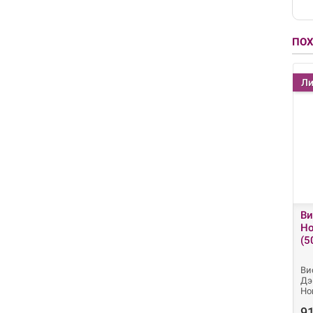
ПО
Ли
Ви
Ho
(5
Ви
Дэ
Ho
91