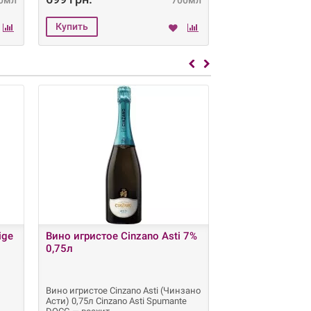
0мл
700мл
ige
Вино игристое Cinzano Asti 7%
Вино игристое 
0,75л
Moscato белое 
0.75л (8420209
Вино игристое Cinzano Asti (Чинзано
Вино игристое TO
Асти) 0,75л Cinzano Asti Spumante
белое полусладкое