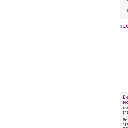
ПО
Ви
No
по
(4
Ви
Sp