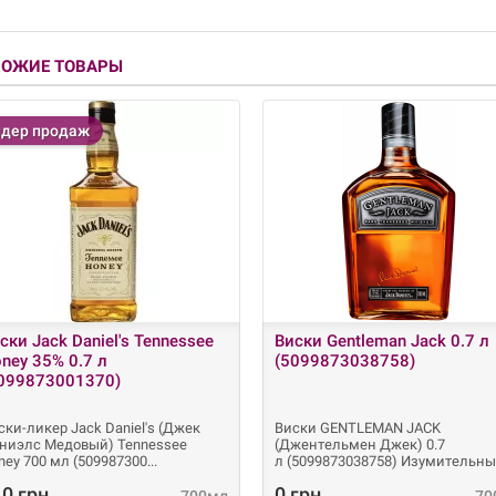
ХОЖИЕ ТОВАРЫ
дер продаж
ски Jack Daniel's Tennessee
Виски Gentleman Jack 0.7 л
ney 35% 0.7 л
(5099873038758)
099873001370)
ски-ликер Jack Daniel's (Джек
Виски GENTLEMAN JACK
ниэлс Медовый) Tennessee
(Джентельмен Джек) 0.7
ney 700 мл (509987300
л (5099873038758) Изумительн
аме
0 грн.
0 грн.