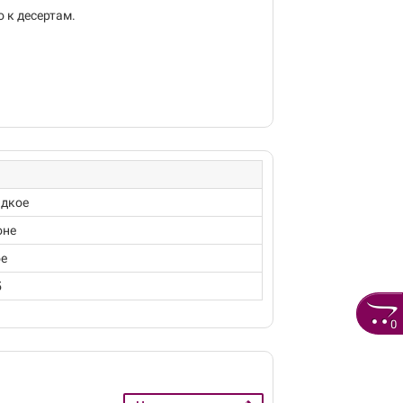
 к десертам.
адкое
оне
е
5
0