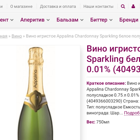
ии
О магазине
Доставка и оплата
Наши контакты
ент
Аперитив
Бальзам
Биттер
Бренди
здел
Поиск
вная
»
Вино
» Вино игристое Appalina Chardonnay Sparkling белое по
Вино игристо
Sparkling бе
0.01% (4049
Краткое описание:
Вино 
Appalina Chardonnay Spark
полусладкое 0.75 л 0.01%
(4049366003290) Страна:
Тип: полусладкое Емкость
винограда: Шар...
Подроб
Вес:
750мл