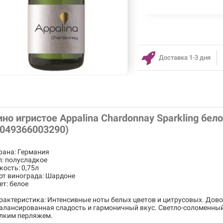
Доставка 1-3 дня
ино игристое Appalina Chardonnay Sparkling бел
4049366003290)
рана: Германия
п: полусладкое
кость: 0,75л
рт винограда: Шардоне
ет: белое
рактеристика: Интенсивные ноты белых цветов и цитрусовых. Дово
алансированная сладость и гармоничный вкус. Светло-соломенны
лким перляжем.