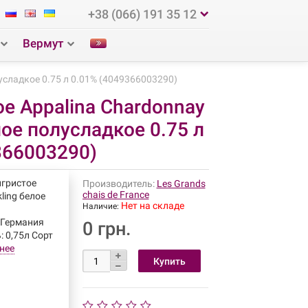
+38 (066) 191 35 12
Вермут
лусладкое 0.75 л 0.01% (4049366003290)
е Appalina Chardonnay
лое полусладкое 0.75 л
366003290)
игристое
Производитель:
Les Grands
chais de France
ling белое
Нет на складе
Наличие:
 Германия
0 грн.
: 0,75л Сорт
нее