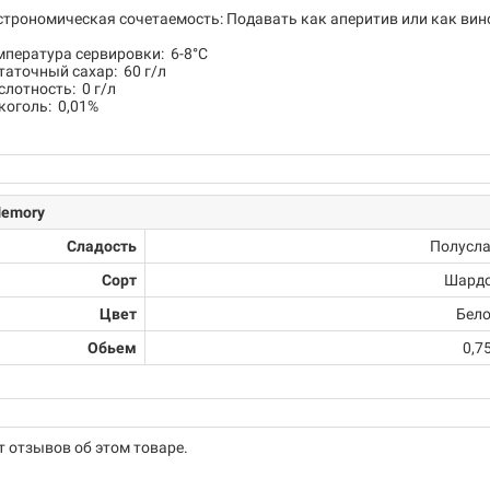
строномическая сочетаемость: Подавать как аперитив или как вино
мпература сервировки: 6-8°C
таточный сахар: 60 г/л
слотность: 0 г/л
коголь: 0,01%
emory
Сладость
Полусл
Сорт
Шард
Цвет
Бело
Обьем
0,7
т отзывов об этом товаре.