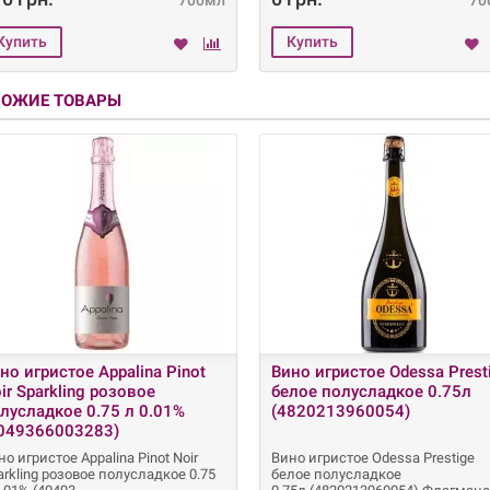
700мл
70
ХОЖИЕ ТОВАРЫ
но игристое Appalina Pinot
Вино игристое Odessa Prest
ir Sparkling розовое
белое полусладкое 0.75л
лусладкое 0.75 л 0.01%
(4820213960054)
049366003283)
но игристое Appalina Pinot Noir
Вино игристое Odessa Prestige
arkling розовое полусладкое 0.75
белое полусладкое