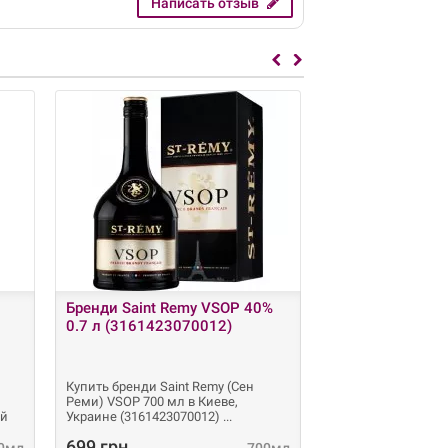
Написать отзыв
Лидер продаж
Бренди Saint Remy VSOP 40%
Коньяк Henness
0.7 л (3161423070012)
выдержки 0.7 л
подарочной упа
(324599596001
Купить бренди Saint Remy (Сен
Коньяк Hennessy (
Реми) VSOP 700 мл в Киеве,
года выдержки 0.7
ый
Украине (3161423070012)
подарочной упаков
699 грн.
1 740 грн.