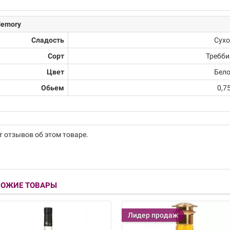
emory
Сладость
Сухо
Сорт
Требби
Цвет
Бело
Обьем
0,7
т отзывов об этом товаре.
ХОЖИЕ ТОВАРЫ
Лидер продаж