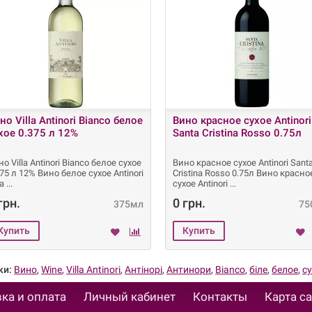
но Villa Antinori Bianco белое
Вино красное сухое Antinori
хое 0.375 л 12%
Santa Cristina Rosso 0.75л
о Villa Antinori Bianco белое сухое
Вино красное сухое Antinori Sant
375 л 12% Вино белое сухое Antinori
Cristina Rosso 0.75л Вино красно
la
сухое Antinori
грн.
0 грн.
375мл
75
ки:
Вино
,
Wine
,
Villa Antinori
,
Антінорі
,
Антинори
,
Bianco
,
біле
,
белое
,
с
ка и оплата
Личный кабинет
Контакты
Карта с