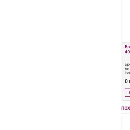
Бр
40
Бр
ле
Ре
0 
ПО