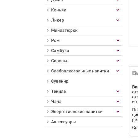
Коньяк
Ликер
Миниатюрки
Ром
Самбука
Сиропы
Слабоалкогольные напитки
В
Сувенир
Ви
Текила
от
от
Чача
из
По
Энергетические напитки
ци
ре
Аксессуары
Со