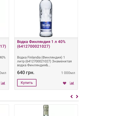
Водка Финляндия 1 л 40%
Чача Teliani Val
17)
(6412700021027)
42% алк. (4860
 40%
Водка Finlandia (Финляндия) 1
Чача Teliani Valley
литр (6412700021027) Знаменитая
Белая 0.5 л 42%
водка Финляндия&
алк. (48600650133
640 грн.
340 грн.
0мл
1 000мл