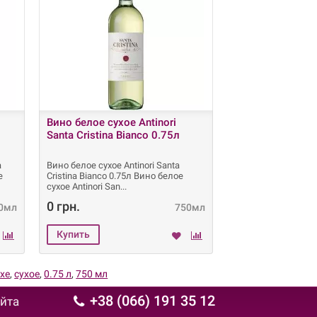
Вино белое сухое Antinori
Вино розовое п
Santa Cristina Bianco 0.75л
Antinori Santa Cr
0.75л
a
Вино белое сухое Antinori Santa
Вино розовое полус
е
Cristina Bianco 0.75л Вино белое
Santa Cristina Rosa
сухое Antinori San
Antinori Santa Cri
0 грн.
0 грн.
0мл
750мл
ухе
,
сухое
,
0.75 л
,
750 мл
+38 (066) 191 35 12
айта