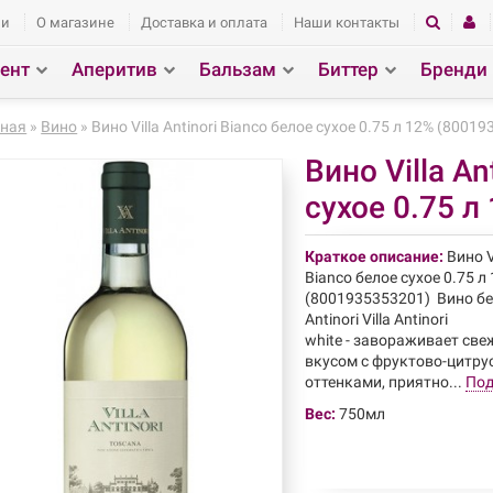
ии
О магазине
Доставка и оплата
Наши контакты
ент
Аперитив
Бальзам
Биттер
Бренди
здел
Поиск
вная
»
Вино
» Вино Villa Antinori Bianco белое сухое 0.75 л 12% (8001
Вино Villa An
сухое 0.75 л
Краткое описание:
Вино V
Bianco белое сухое 0.75 л
(8001935353201) Вино бе
Antinori Villa Antinori
white - завораживает св
вкусом с фруктово-цитр
оттенками, приятно...
Под
Вес:
750мл