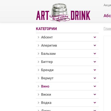
Акц
Абс
Ра
КАТЕГОРИИ
Гла
Абсент
Аперитив
Бальзам
Биттер
Бренди
Вермут
Вино
Виски
Водка
Джин