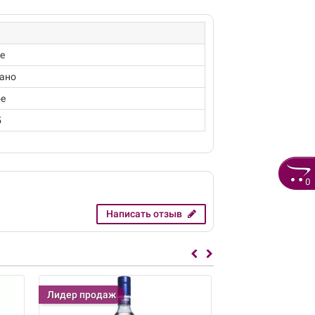
е
ано
е
5
0
Написать отзыв
Лидер продаж
Лидер продаж