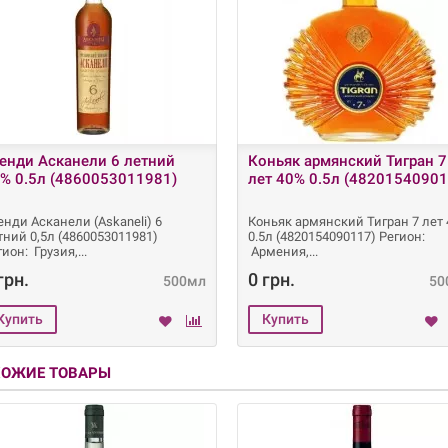
енди Асканели 6 летний
Коньяк армянский Тигран 7
% 0.5л (4860053011981)
лет 40% 0.5л (48201540901
енди Асканели (Askaneli) 6
Коньяк армянский Тигран 7 лет
тний 0,5л (4860053011981)
0.5л (4820154090117) Регион:
гион: Грузия,
Армения,
грн.
0 грн.
500мл
50
ХОЖИЕ ТОВАРЫ