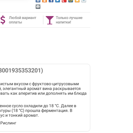
Любой вариант
Только лучшие
оплаты
напитки!
 (8001935353201)
 чистым вкусом с фруктово-цитрусовыми
, элегантный аромат вина раскрывается
авать как аперитив или дополнять им блюда
нное сусло охладили до 18 °С. Далее в
туры (18 °С) прошла ферментация. В
ус и тонкий аромат.
 Рислинг