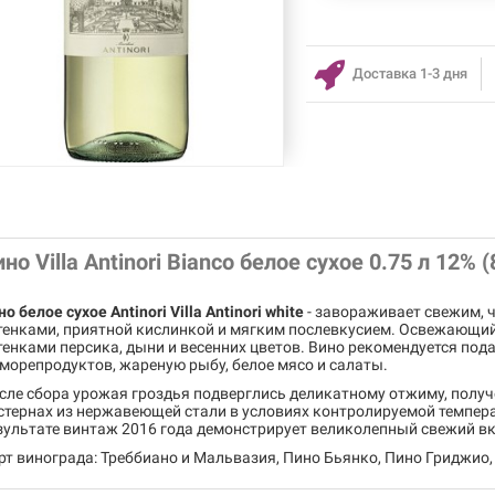
Доставка 1-3 дня
ино Villa Antinori Bianco белое сухое 0.75 л 12%
но белое сухое Antinori Villa Antinori white
- завораживает свежим,
тенками, приятной кислинкой и мягким послевкусием. Освежающий
тенками персика, дыни и весенних цветов. Вино рекомендуется под
 морепродуктов, жареную рыбу, белое мясо и салаты.
сле сбора урожая гроздья подверглись деликатному отжиму, получе
стернах из нержавеющей стали в условиях контролируемой темпера
зультате винтаж 2016 года демонстрирует великолепный свежий вк
рт винограда: Треббиано и Мальвазия, Пино Бьянко, Пино Гриджио,