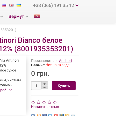
+38 (066) 191 35 12
Вермут
935353201)
tinori Bianco белое
 12% (8001935353201)
illa Antinori
Производитель:
Antinori
Нет на складе
 12%
Наличие:
лое сухое
0 грн.
ежим, чистым
усовыми
робнее
Написать отзыв