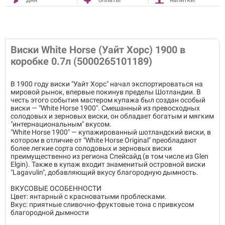
Виски White Horse (Уайт Хорс) 1900 в
коробке 0.7л (5000265101189)
В 1900 году виски "Уайт Хорс" начал экспортироваться на
мировой рынок, впервые покинув пределы Шотландии. В
честь этого события мастером купажа был создан особый
виски — "White Horse 1900". Смешанный из превосходных
солодовых и зерновых виски, он обладает богатым и мягким
"интернациональным" вкусом.
"White Horse 1900" — купажированный шотландский виски, в
котором в отличие от "White Horse Original" преобладают
более легкие сорта солодовых и зерновых виски
преимущественно из региона Спейсайд (в том числе из Glen
Elgin). Также в купаж входит знаменитый островной виски
"Lagavulin", добавляющий вкусу благородную дымность.
ВКУСОВЫЕ ОСОБЕННОСТИ
Цвет: янтарный с красноватыми проблесками.
Вкус: приятные сливочно-фруктовые тона с привкусом
благородной дымности