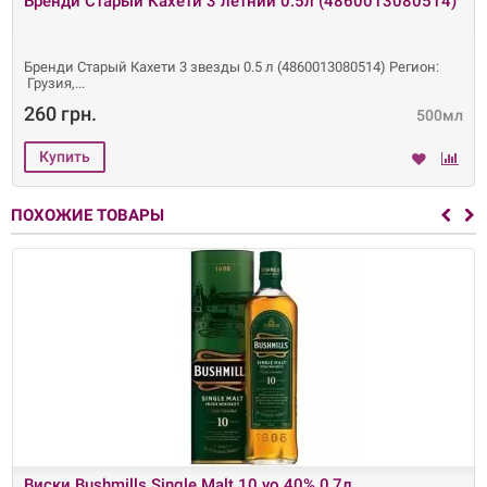
Бренди Старый Кахети 3 летний 0.5л (4860013080514)
Бренди Старый Кахети 3 звезды 0.5 л (4860013080514) Регион:
Грузия,
260 грн.
500мл
ПОХОЖИЕ ТОВАРЫ
Виски Bushmills Single Malt 10 yo 40% 0,7л