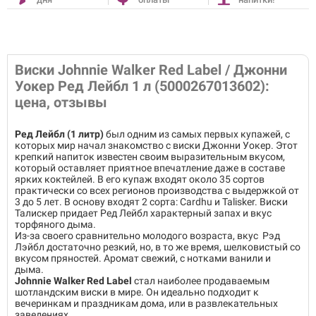
Виски Johnnie Walker Red Label / Джонни
Уокер Ред Лейбл 1 л (5000267013602):
цена, отзывы
Ред Лейбл (1 литр)
был одним из самых первых купажей, с
которых мир начал знакомство с виски Джонни Уокер. Этот
крепкий напиток известен своим выразительным вкусом,
который оставляет приятное впечатление даже в составе
ярких коктейлей. В его купаж входят около 35 сортов
практически со всех регионов производства с выдержкой от
3 до 5 лет. В основу входят 2 сорта: Cardhu и Talisker. Виски
Талискер придает Ред Лейбл характерный запах и вкус
торфяного дыма.
Из-за своего сравнительно молодого возраста, вкус Рэд
Лэйбл достаточно резкий, но, в то же время, шелковистый со
вкусом пряностей. Аромат свежий, с нотками ванили и
дыма.
Johnnie Walker Red Label
стал наиболее продаваемым
шотландским виски в мире. Он идеально подходит к
вечеринкам и праздникам дома, или в развлекательных
заведениях.