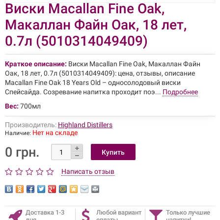
Виски Macallan Fine Oak,
Макаллан Файн Оак, 18 лет,
0.7л (5010314049409)
Краткое описание:
Виски Macallan Fine Oak, Макаллан Файн
Оак, 18 лет, 0.7л (5010314049409): цена, отзывы, описание
Macallan Fine Oak 18 Years Old – односолодовый виски
Спейсайда. Созревание напитка проходит поэ...
Подробнее
Вес:
700мл
Производитель:
Highland Distillers
Нет на складе
Наличие:
0 грн.
Написать отзыв
Доставка 1-3
Любой вариант
Только лучшие
дня
оплаты
напитки!