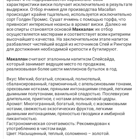
характеристики виски получает исключительно в результате
выдержки. Отбор ячменя для производства Macallan
происходит крайне тщательно, используется исключительно
сорт Голден Промис. Сушат ячмень с помощью торфа, что
привносит интересные нюансы в аромат виски. Далеко не
все спирты становятся основой
Маккалан
: их отбор
осуществляется мастерами и соответствует всем критериям
высочайшего качества. На заключительном этапе напиток
разбавляют чистейшей водой из источников Спей и Рингорм
для достижения необходимой крепости и бутилируют.
Макаллан
считают эталонным напитком Спейсайда,
который занимает ведущее место по продажам,
реализовывая более шести миллионов бутылок в год.
Вкус: Мягкий, богатый, сложный, полнотелый,
сбалансированный, гармоничный, с апельсиновыми тонами,
ореховыми нотками, пряными интонациями специй, легкими
дымными полутонами, ванильной сладостью. Послевкусие
длительное, приятное, с нотами апельсиновой цедры.
Аромат: Многогранный, богатый, полный, с жасминовыми
нотами, свежестью экзотических фруктов, легкими
дымными интонациями, пряностью гвоздики и имбирной
пикантностью.
Гастрономическая сочетаемость: Рекомендован к
употреблению в чистом виде.
Цвет: Насыщенный, теплый, соломенно – золотой.