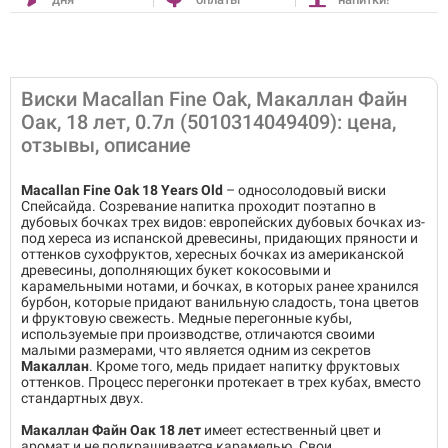
Виски Macallan Fine Oak, Макаллан Файн
Оак, 18 лет, 0.7л (5010314049409): цена,
отзывы, описание
Macallan Fine Oak 18 Years Old
– односолодовый виски
Спейсайда. Созревание напитка проходит поэтапно в
дубовых бочках трех видов: европейских дубовых бочках из-
под хереса из испанской древесины, придающих пряности и
оттенков сухофруктов, хересных бочках из американской
древесины, дополняющих букет кокосовыми и
карамельными нотами, и бочках, в которых ранее хранился
бурбон, которые придают ванильную сладость, тона цветов
и фруктовую свежесть. Медные перегонные кубы,
используемые при производстве, отличаются своими
малыми размерами, что является одним из секретов
Макаллан
. Кроме того, медь придает напитку фруктовых
оттенков. Процесс перегонки протекает в трех кубах, вместо
стандартных двух.
Макаллан Файн Оак 18 лет
имеет естественный цвет и
аромат и не подкрашивается карамелью. Свои