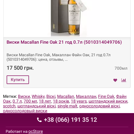
Виски Macallan Fine Oak 21 год 0.7л (5010314049706)
Виски Macallan Fine Oak, Макаллан Файн Оак, 21 год 0.7л
(5010314049706): цена, отзывы,
17 500 грн.
700мл
Метки:
Виски
,
Whisky
,
Віскі
,
Macallan
,
Макаллан
,
Fine Oak
,
Файн
Оак
,
0.7 л
,
700 мл
,
18 лет
,
18 років
,
18 years
,
шотландский виски
,
scotch
,
шотландський віскі
,
single malt
,
односолодовий віскі
,
односолодовый виски
+38 (066) 191 35 12
ocStore
Работает на