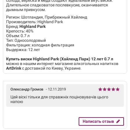
солода, вереска и меда создают идеальный вкус виски.
Длительное сладковатое послевкусие, оканчивается
дымным привкусом.
Регион: Шотландия, Прибрежный Хайленд
Производитель: Highland Park
Бренд:
Highland Park
Крепость: 40%
Объем: 0.7 л
Тип: Односолодовый
Фильтрация: холодная фильтрация
Выдержка: 12 лет
Купить виски Highland Park (Хайленд Парк) 12 лет 0.7 л
можно в нашем интернет магазине алкогольных напитков
ArtDrink
с доставкой по Киеву, Украине.
Олександр Громов
- 12.11.2019
Цей віскі тільки для справжніх поціновувачів цього
напою
Написать отзыв