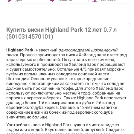
Купить виски Highland Park 12 лет
0.7 л
(5010314570101)
Highland Park
- известный
односолодовый шотландский
виски.
Процесс производства виски Хайлэнд парк имеет ряд
характерных особенностей. Пятую часть всего ячменя,
используемого в производстве Хайлэнд парк проращивают
и сушат самостоятельно. Остальные 4/5 привозят морским
путём из промышленных солодовен основной части
Шотландии. Основное условие, которое предъявляет
винокурня к постовщикам заключается в том, что солод не
должен быть прокопчен на торфе. Для этого Хайлэнд парк
используют исключительно местный торф, собранный на
поросших вереском берегах. Также Highland Park использует
два вида бочек: 1-й из американского дуба и 2-й из под
европейского дуба хереса. Однако, в 12-летнем напитке
содержание виски из бочек из-под европейского дуба
значительно больше.
Употреблять виски Highland Park нужно в чистом виде со
льдом или с водой. Вкус очень полный, округлый. Сладость