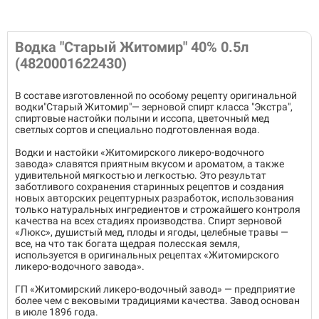
Водка "Старый Житомир" 40% 0.5л
(4820001622430)
В составе изготовленной по особому рецепту оригинальной
водки"Старый Житомир"— зерновой спирт класса "Экстра",
спиртовые настойки полыни и иссопа, цветочный мед
светлых сортов и специально подготовленная вода.
Водки и настойки «Житомирского ликеро-водочного
завода» славятся приятным вкусом и ароматом, а также
удивительной мягкостью и легкостью. Это результат
заботливого сохранения старинных рецептов и создания
новых авторских рецептурных разработок, использования
только натуральных ингредиентов и строжайшего контроля
качества на всех стадиях производства. Спирт зерновой
«Люкс», душистый мед, плоды и ягоды, целебные травы —
все, на что так богата щедрая полесская земля,
используется в оригинальных рецептах «Житомирского
ликеро-водочного завода».
ГП «Житомирский ликеро-водочный завод» — предприятие
более чем с вековыми традициями качества. Завод основан
в июле 1896 года.