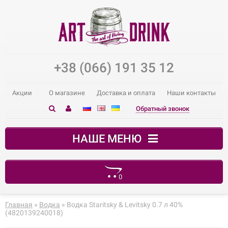
+38 (066) 191 35 12
Акции
О магазине
Доставка и оплата
Наши контакты
Обратный звонок
НАШЕ МЕНЮ
0
В корзине пусто!
Главная
»
Водка
» Водка Staritsky & Levitsky 0.7 л 40%
(4820139240018)