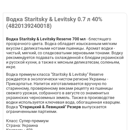
Водка Staritsky & Levitsky 0.7 л 40%
(4820139240018)
Водка Staritsky & Levitsky Reserve 700 мл
- блестящего
прозрачного цвета. Водка обладает изысканным мягким
вкусом с деликатными нотами пшеницы. Аромат водки -
чистый, мягкий, со сладковатыми зерновыми тонами. Водку
рекомендуется подавать охлажденной к блюдам украинской
и русской кухни, а также к мясным деликатесам, соленьям,
икре.
Водка премиум класса "Staritsky & Levitsky" Reserve
рождается в экологически чистом регионе Украины -
Прикарпатье. Напиток изготавливается вручную по
старинному, проверенному веками рецепту из пшеницы
свежего урожая, собранного в августе со знаменитых
украинских черноземных земель. Также в производстве
водки используется ключевая вода, обогащенная кварцем.
Водка
"Старицкий & Левицкий" Резерв
выпускается
ограниченными партиями.
Класс: Супер-премиум
Страна: Украина