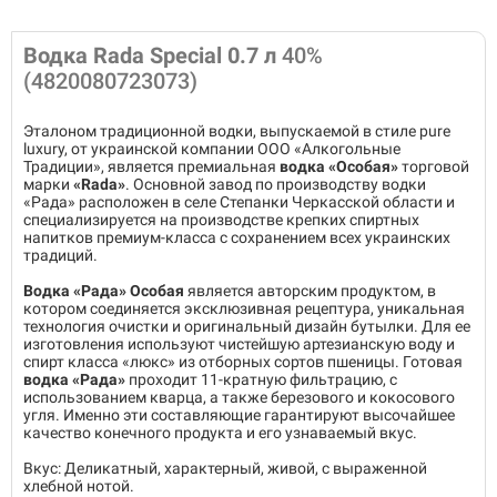
Водка Rada Special 0.7 л
40%
(4820080723073)
Эталоном традиционной водки, выпускаемой в стиле pure
luxury, от украинской компании ООО «Алкогольные
Традиции», является премиальная
водка «Особая»
торговой
марки
«Rada»
. Основной завод по производству водки
«Рада» расположен в селе Степанки Черкасской области и
специализируется на производстве крепких спиртных
напитков премиум-класса с сохранением всех украинских
традиций.
Водка «Рада» Особая
является авторским продуктом, в
котором соединяется эксклюзивная рецептура, уникальная
технология очистки и оригинальный дизайн бутылки. Для ее
изготовления используют чистейшую артезианскую воду и
спирт класса «люкс» из отборных сортов пшеницы. Готовая
водка «Рада»
проходит 11-кратную фильтрацию, с
использованием кварца, а также березового и кокосового
угля. Именно эти составляющие гарантируют высочайшее
качество конечного продукта и его узнаваемый вкус.
Вкус: Деликатный, характерный, живой, с выраженной
хлебной нотой.