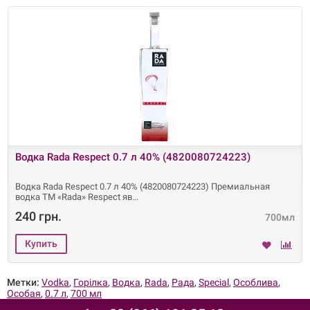
Водка Rada Respect 0.7 л 40% (4820080724223)
Водка Rada Respect 0.7 л 40% (4820080724223) Премиальная
водка ТМ «Rada» Respect яв
240 грн.
700мл
Метки:
Vodka
,
Горілка
,
Водка
,
Rada
,
Рада
,
Special
,
Особлива
,
Особая
,
0.7 л
,
700 мл