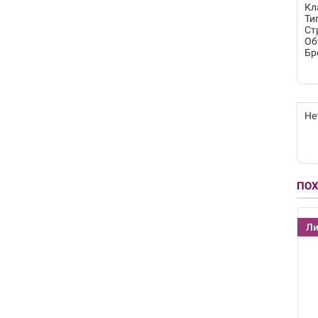
Кл
Ти
Ст
Об
Бр
Не
ПО
Ли