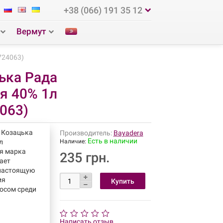
+38 (066) 191 35 12
Вермут
724063)
ька Рада
я 40% 1л
063)
 Козацька
Производитель:
Bayadera
Есть в наличии
л
Наличие:
ая марка
235 грн.
ает
 настоящую
ия
осом среди
Написать отзыв