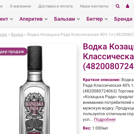
ии
О магазине
Доставка и оплата
Наши контакты
ент
Аперитив
Бальзам
Биттер
Бренди
здел
Поиск
вная
»
Водка
» Водка Козацька Рада Классическая 40% 1л (4820080
Водка Козац
дер продаж
Классическа
(4820080724
Краткое описание:
Водка
Рада Классическая 40% 1
(4820080724063) Торгов
«Козацька Рада» предлаг
вниманию потребителей
мужскую водку. Продукц
пользуется отличным спр
усп...
Подробнее
Вес:
1 000мл