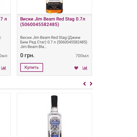
.7 л
Виски Jim Beam Red Stag 0.7л
Виски Hankey Ba
(5060045582485)
(501050900124
с
Виски Jim Beam Red Stag (Джим
Виски Hankey Banni
Бим Ред Стаг) 0.7 л (5060045582485)
Баннистер) 0.7 л (
Jim Beam Bla
Тип: Виски
0 грн.
590 грн.
0мл
700мл