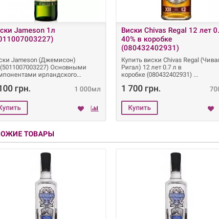
ски Jameson 1л
Виски Chivas Regal 12 лет 0
011007003227)
40% в коробке
(080432402931)
ски Jameson (Джемисон)
Купить виски Chivas Regal (Чива
 (5011007003227) Основными
Ригал) 12 лет 0.7 л в
мпонентами ирландского
коробке (080432402931)
100 грн.
1 700 грн.
1 000мл
70
ХОЖИЕ ТОВАРЫ