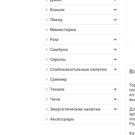
Коньяк
Ликер
Миниатюрки
Ром
Самбука
Сиропы
Слабоалкогольные напитки
В
Сувенир
То
Текила
по
ко
Чача
вы
Энергетические напитки
Дл
ар
ос
Аксессуары
Ра
Ка