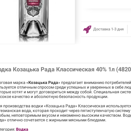
Доставка 1-3 дня
одка Козацька Рада Классическая 40% 1л (482
рговая марка «
Козацька Рада
» предлагает вниманию потребителе
льзуется отличным спросом среди успешных и уверенных в себе люд
торые хотят и могут договориться между собой. Специальная сист
сокое качество и абсолютную безопасность продукции.
я производства водки «Козацька Рада» Классическая используется
тезианская вода, которая проходит через пятиступенчатую систему
обым, неповторимым вкусом и неизменно высоким качеством. Вод
да» отлично сочетается с жирными мясными блюдами.
тегория:
Водка