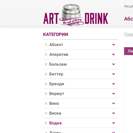
Акц
Абс
Ра
КАТЕГОРИИ
Гла
Абсент
Ли
Аперитив
Бальзам
Биттер
Бренди
Вермут
Вино
Виски
Водка
Джин