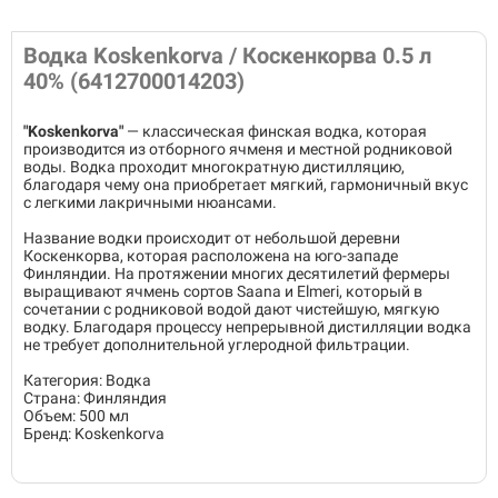
Водка Koskenkorva / Коскенкорва 0.5 л
40% (6412700014203)
"Koskenkorva"
— классическая финская водка, которая
производится из отборного ячменя и местной родниковой
воды. Водка проходит многократную дистилляцию,
благодаря чему она приобретает мягкий, гармоничный вкус
с легкими лакричными нюансами.
Название водки происходит от небольшой деревни
Коскенкорва, которая расположена на юго-западе
Финляндии. На протяжении многих десятилетий фермеры
выращивают ячмень сортов Saana и Elmeri, который в
сочетании с родниковой водой дают чистейшую, мягкую
водку. Благодаря процессу непрерывной дистилляции водка
не требует дополнительной углеродной фильтрации.
Категория: Водка
Страна: Финляндия
Объем: 500 мл
Бренд: Koskenkorva