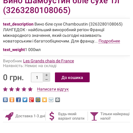
Вино Шамбустин біле сухе 1л
(3263280108065)
text_description
Вино біле сухе Chamboustin (3263280108065)
ЛАНГЕДОК - найбільший виноробний регіон Франції
міжнародного значення, який сьогодні називають
новаторським і багатообіцяючим. Для францу...
Подробнее
text_weight
1 000мл
Виробник
Les Grands chais de France
Наявність:
Немає на складі
0 грн.
Написати відгук
Будь-який
Тільки найкращі
Доставка 1-3 дні
варіант оплати
напої!