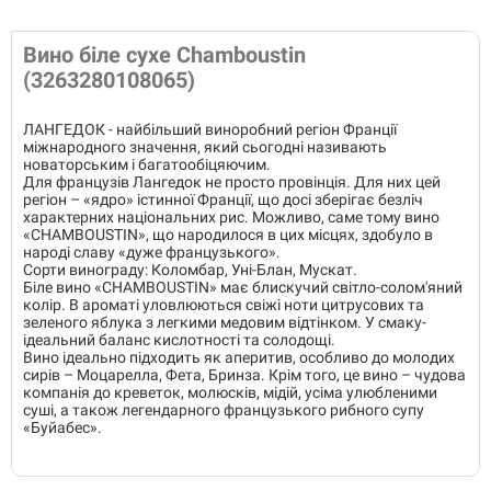
Вино біле сухе Chamboustin
(3263280108065)
ЛАНГЕДОК - найбільший виноробний регіон Франції
міжнародного значення, який сьогодні називають
новаторським і багатообіцяючим.
Для французів Лангедок не просто провінція. Для них цей
регіон – «ядро» істинної Франції, що досі зберігає безліч
характерних національних рис. Можливо, саме тому вино
«CHAMBOUSTIN», що народилося в цих місцях, здобуло в
народі славу «дуже французького».
Сорти винограду: Коломбар, Уні-Блан, Мускат.
Біле вино «CHAMBOUSTIN» має блискучий світло-солом'яний
колір. В ароматі уловлюються свіжі ноти цитрусових та
зеленого яблука з легкими медовим відтінком. У смаку-
ідеальний баланс кислотності та солодощі.
Вино ідеально підходить як аперитив, особливо до молодих
сирів – Моцарелла, Фета, Бринза. Крім того, це вино – чудова
компанія до креветок, молюсків, мідій, усіма улюбленими
суші, а також легендарного французького рибного супу
«Буйабес».