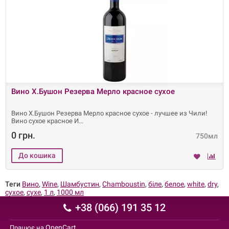
Вино Х.Бушон Резерва Мерло красное сухое
Вино Х.Бушон Резерва Мерло красное сухое - лучшее из Чили!
Вино сухое красное И
0 грн.
750мл
Теги
Вино
,
Wine
,
Шамбустин
,
Chamboustin
,
біле
,
белое
,
white
,
dry
,
сухое
,
сухе
,
1 л
,
1000 мл
+38 (066) 191 35 12
OpenCart
Працює на