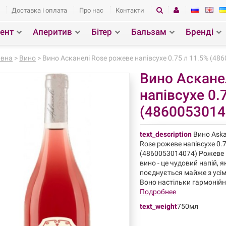
Доставка і оплата
Про нас
Контакти
ент
Аперитив
Бітер
Бальзам
Бренді
зділ
Пошук
овна
>
Вино
> Вино Асканелі Rose рожеве напівсухе 0.75 л 11.5% (48
Вино Аскане
напівсухе 0.
(4860053014
text_description
Вино Aska
Rose рожеве напівсухе 0.7
(4860053014074) Рожеве 
вино - це чудовий напій, 
поєднується майже з усі
Воно настільки гармонійне 
Подробнее
text_weight
750мл