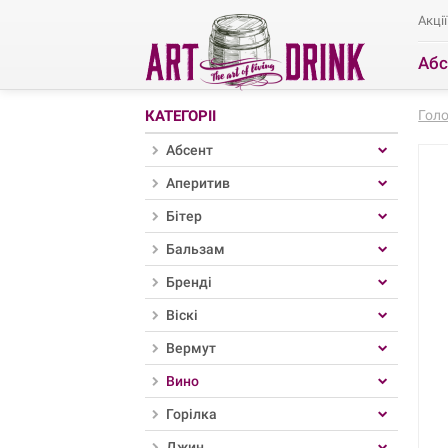
Акції
Абс
Ро
КАТЕГОРІЇ
Гол
Абсент
Аперитив
Бітер
Бальзам
Бренді
Віскі
Вермут
Вино
Горілка
Джин