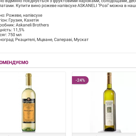
но відмінно поєднується з фруктовими нарізками, солодощами, дес
латами. Купити вино рожеве напівсухе ASKANELI "Розі" можна в нашо
но: Рожеве, напівсухе
гіон: Грузия, Кахетія
робник: Askaneli Brothers
цність: 11,5%
сяг: 750 мл
ноград: Ркацителі, Мцване, Сапераві, Мускат
КОМЕНДУЄМО
-24%