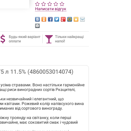
Написати відгук
Будь-який варіант
Тільки найкращі
оплати
напої!
75 л 11.5% (4860053014074)
 усіма стравами. Воно настільки гармонійне
ращі риси виноградних сортів Ркацителі,
ьки незвичайний і елегантний, що
ми квітами. Рожевий колір напівсухого вина
риманих від сортового винограду.
іжну троянду на світанку, коли перші
звичайне, має соковитий смак і чудовий