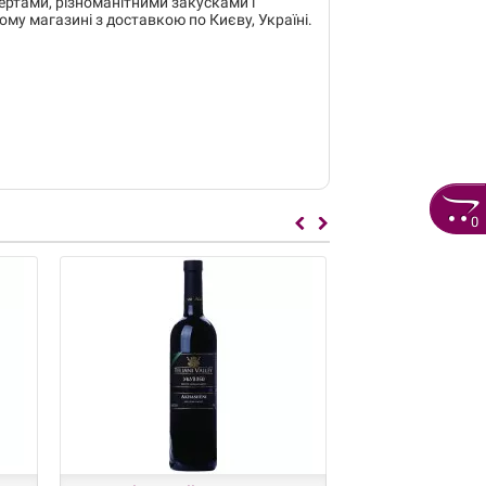
ертами, різноманітними закусками і
му магазині з доставкою по Києву, Україні.
0
Лідер продажу