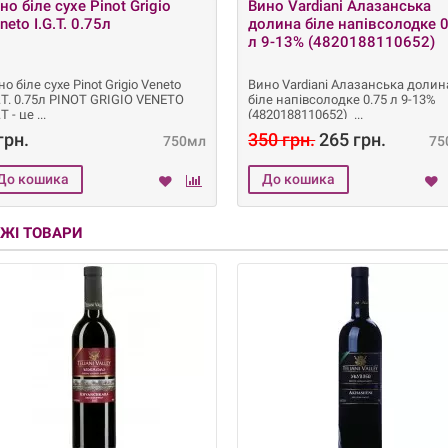
но біле сухе Pinot Grigio
Вино Vardiani Алазанська
neto I.G.T. 0.75л
долина біле напівсолодке 
л 9-13% (4820188110652)
о біле сухе Pinot Grigio Veneto
Вино Vardiani Алазанська долин
G.T. 0.75л PINOT GRIGIO VENETO
біле напівсолодке 0.75 л 9-13%
.T - це
(4820188110652)
грн.
350 грн.
265 грн.
750мл
75
ЖІ ТОВАРИ