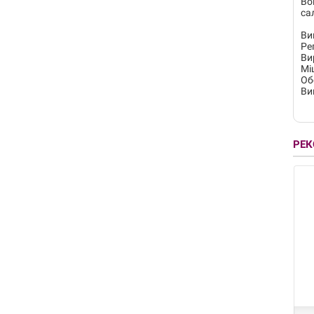
Во
са
Ви
Ре
Ви
Мі
Об
Ви
РЕ