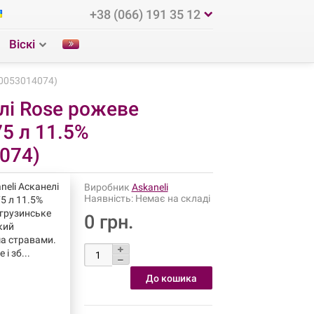
+38 (066) 191 35 12
Віскі
60053014074)
лі Rose рожеве
75 л 11.5%
074)
neli Асканелі
Виробник
Askaneli
Наявність:
Немає на складі
5 л 11.5%
грузинське
0 грн.
який
ма стравами.
і зб...