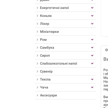
Енергетичні напої
Коньяк
Лікер
Мініатюрки
Ром
Самбука
О
Сироп
В
Слабоалкогольні напої
Ро
Сувенір
і 
Мц
Текіла
На
за
Чача
пе
Аксесуари
Ви
пр
ар