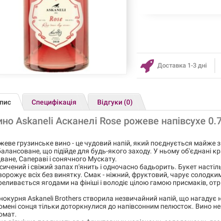
Доставка 1-3 дні
пис
Специфікація
Відгуки (0)
ино Askaneli Асканелі Rose рожеве напівсухе 0.
жеве грузинське вино - це чудовий напій, який поєднується майже з
збалансоване, що підійде для будь-якого заходу. У ньому об'єднані к
ване, Сапераві і сонячного Мускату.
сичений і свіжий запах п'янить і одночасно бадьорить. Букет настіл
ворожує всіх без винятку. Смак - ніжний, фруктовий, чарує солодки
реливається ягодами на фініші і володіє цілою гамою присмаків, от
нокурня Askaneli Brothers створила незвичайний напій, що нагадує н
омені сонця тільки доторкнулися до напівсонним пелюсток. Вино не
омат.