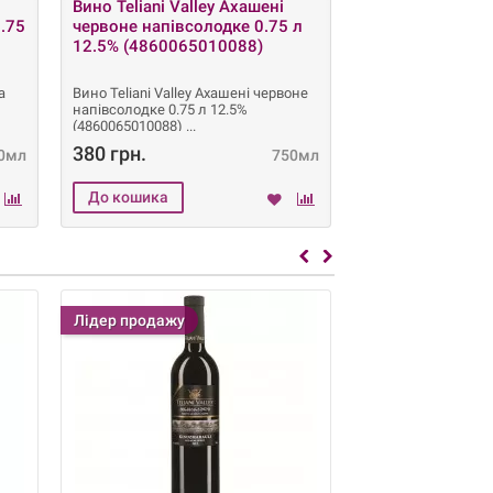
Вино Teliani Valley Ахашені
Лікер Jagermeis
0.75
червоне напівсолодке 0.75 л
(406770001553
12.5% ​​(4860065010088)
а
Вино Teliani Valley Ахашені червоне
Лікер Jagermeister
напівсолодке 0.75 л 12.5% ​​
35% 0.7л (40677000
(4860065010088)
відгуки Унікальни
380 грн.
635 грн.
0мл
750мл
Лідер продажу
Лідер продажу