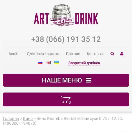
+38 (066) 191 35 12
Акції
Доставка і оплата
Про нас
Контакти
Зворотній дзвінок
НАШЕ МЕНЮ
0
Ваш кошик порожній
Головна
>
Вино
> Вино Khareba Rkatsiteli біле сухе 0.75 л 12.5% ​​
(4860001194070)