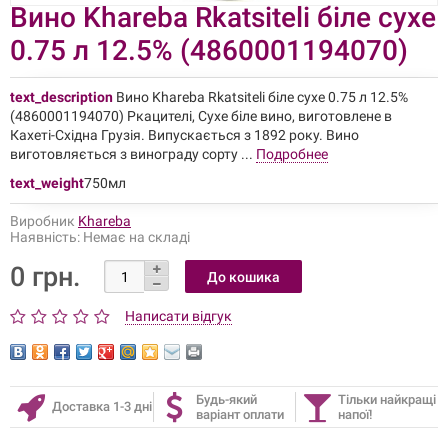
Вино Khareba Rkatsiteli біле сухе
0.75 л 12.5% ​​(4860001194070)
text_description
Вино Khareba Rkatsiteli біле сухе 0.75 л 12.5% ​​
(4860001194070) Ркацителі, Сухе біле вино, виготовлене в
Кахеті-Східна Грузія. Випускається з 1892 року. Вино
виготовляється з винограду сорту ...
Подробнее
text_weight
750мл
Виробник
Khareba
Наявність:
Немає на складі
0 грн.
Написати відгук
Будь-який
Тільки найкращі
Доставка 1-3 дні
варіант оплати
напої!