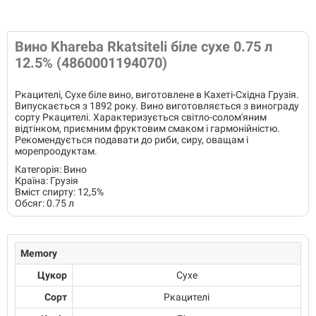
Вино Khareba Rkatsiteli біле сухе 0.75 л
12.5% ​​(4860001194070)
Ркацителі, Сухе біле вино, виготовлене в Кахеті-Східна Грузія.
Випускається з 1892 року. Вино виготовляється з винограду
сорту Ркацителі. Характеризується світло-солом'яним
відтінком, приємним фруктовим смаком і гармонійністю.
Рекомендується подавати до риби, сиру, оващам і
морепроодуктам.
Категорія: Вино
Країна: Грузія
Вміст спирту: 12,5%
Обсяг: 0.75 л
Memory
Цукор
Сухе
Сорт
Ркацителі