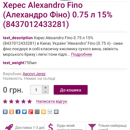
Херес Alexandro Fino
(Алехандро Фіно) 0.75 л 15%
(8437012433281)
text_description
Херес Alexandro Fino 0.75 л 15%
(8437012433281) в Києві, Україні "Alexandro" Fino (0.75 л) - смак
фіно поєднує в собі класичну кислинку сухого вина, свіжість
морського бризу і легкі тони підлі...
Подробнее
text_weight
750мл
Виробник
Aecovi-Jerez
Наявність:
Немає на складі
0 грн.
Написати відгук
Будь-який
Тільки найкращі
Доставка 1-3 дні
варіант оплати
напої!