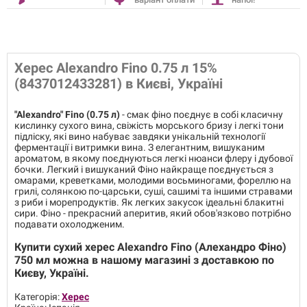
Херес Alexandro Fino 0.75 л 15%
(8437012433281) в Києві, Україні
"Alexandro" Fino (0.75 л)
- смак фіно поєднує в собі класичну
кислинку сухого вина, свіжість морського бризу і легкі тони
підліску, які вино набуває завдяки унікальній технології
ферментації і витримки вина. З елегантним, вишуканим
ароматом, в якому поєднуються легкі нюанси флеру і дубової
бочки. Легкий і вишуканий Фіно найкраще поєднується з
омарами, креветками, молодими восьминогами, фореллю на
грилі, солянкою по-царськи, суші, сашимі та іншими стравами
з риби і морепродуктів. Як легких закусок ідеальні блакитні
сири. Фіно - прекрасний аперитив, який обов'язково потрібно
подавати охолодженим.
Купити сухий
херес Alexandro Fino (Алехандро Фіно)
750 мл
можна в нашому магазині
з доставкою по
Києву, Україні.
Категорія:
Херес