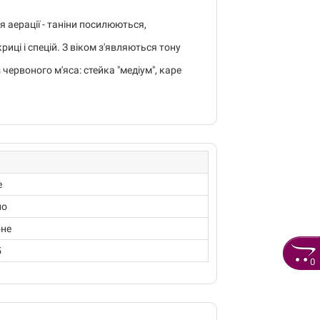
 аерації - таніни посилюються,
иці і спецій. З віком з'являються тону
червоного м'яса: стейка "медіум", каре
е
ло
оне
5
0