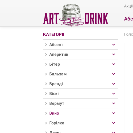
Акції
Абс
Ро
КАТЕГОРІЇ
Гол
Абсент
Аперитив
Бітер
Бальзам
Бренді
Віскі
Вермут
Вино
Горілка
Джин