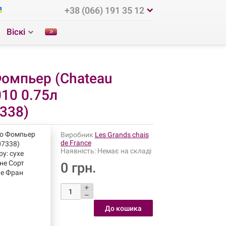
+38 (066) 191 35 12
Віскі
омпьер (Chateau
010 0.75л
338)
о Фомпьер
Виробник
Les Grands chais
de France
07338)
Наявність:
Немає на складі
ру: сухе
оне Сорт
0 грн.
не Фран