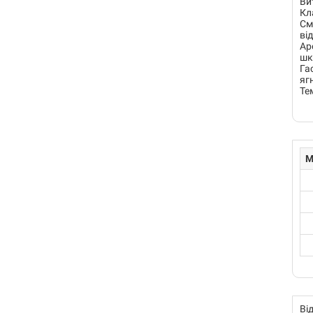
Ви
Кл
См
ві
Ар
шк
Га
яг
Те
M
Ві