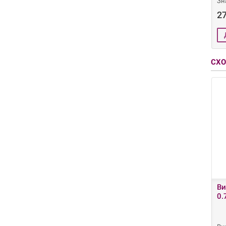
Зн
27
СХО
Ви
0.