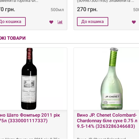
аменита горілка Фі
(5099873001950) Знаменита
0 грн.
270 грн.
500мл
50
ЖІ ТОВАРИ
но Шато Фомпьер 2011 рік
Вино JP. Chenet Colombard-
75л (3330001117337)
Chardonnay біле сухе 0.75 л
9.5-14% (3263286346683)