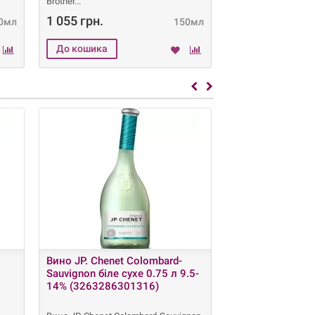
Brother
ніжний, т
1 055 грн.
0 грн.
0мл
150мл
Вино JP. Chenet Colombard-
Вино JP. Chenet 
Sauvignon біле сухе 0.75 л 9.5-
червоне сухе 0.
14% (3263286301316)
(326328630132