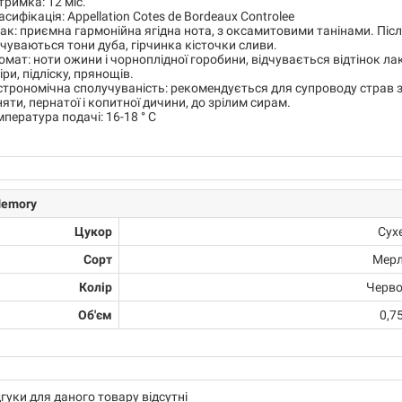
тримка: 12 міс.
асифікація: Appellation Cotes de Bordeaux Controlee
ак: приємна гармонійна ягідна нота, з оксамитовими танінами. Після
дчуваються тони дуба, гірчинка кісточки сливи.
омат: ноти ожини і чорноплідної горобини, відчувається відтінок лакр
іри, підліску, прянощів.
строномічна сполучуваність: рекомендується для супроводу страв з 
няти, пернатої і копитної дичини, до зрілим сирам.
мпература подачі: 16-18 ° C
emory
Цукор
Сух
Сорт
Мер
Колір
Черв
Об'єм
0,7
дгуки для даного товару відсутні