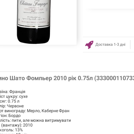
Доставка 1-3 дні
ино Шато Фомпьер 2010 рік 0.75л (33300011073
аїна: Франція
іст цукру: сухе
сяг: 0.75 л
лір: Червоне
рт винограду: Мерло, Каберне Фран
гіон: Бордо
ілість: пити, але можна витримувати
к (вантажу): 2010
коголь: 13%