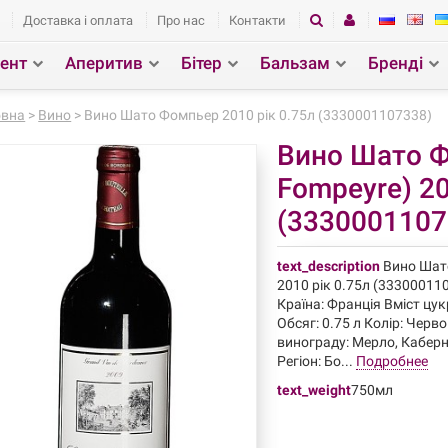
Доставка і оплата
Про нас
Контакти
ент
Аперитив
Бітер
Бальзам
Бренді
зділ
Пошук
овна
>
Вино
> Вино Шато Фомпьер 2010 рік 0.75л (3330001107338)
Вино Шато Ф
Fompeyre) 2
(3330001107
text_description
Вино Шат
2010 рік 0.75л (33300011
Країна: Франція Вміст цук
Обсяг: 0.75 л Колір: Черв
винограду: Мерло, Кабер
Регіон: Бо...
Подробнее
text_weight
750мл