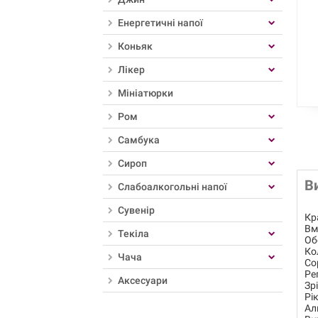
Енергетичні напої
Коньяк
Лікер
Мініатюрки
Ром
Самбука
Сироп
В
Слабоалкогольні напої
Сувенір
Кр
Вм
Текіла
Об
Ко
Чача
Со
Ре
Аксесуари
Зр
Рі
Ал