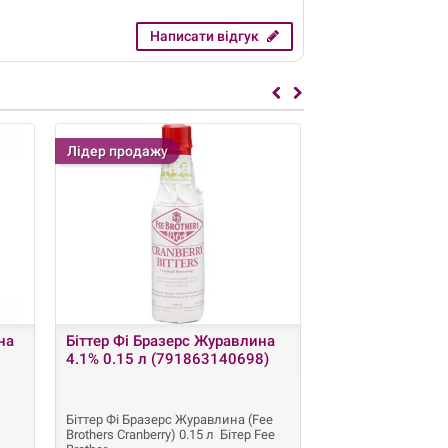
Написати відгук
Лідер продажу
Лідер продажу
на
Біттер Фі Бразерс Журавлина
Біттер Фі Бразе
4.1% 0.15 л (791863140698)
0.15 л (791863
Біттер Фі Бразерс Журавлина (Fee
Бітер Фі Бразерс Р
Brothers Cranberry) 0.15 л Бітер Fee
Бітер Fee Brothers,