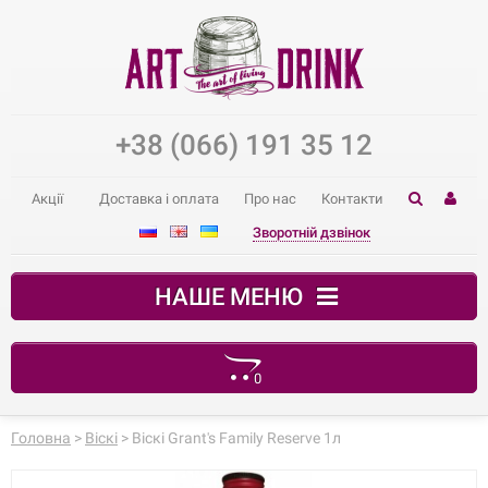
+38 (066) 191 35 12
Акції
Доставка і оплата
Про нас
Контакти
Зворотній дзвінок
НАШЕ МЕНЮ
0
Ваш кошик порожній
Головна
>
Віскі
> Віскі Grant's Family Reserve 1л