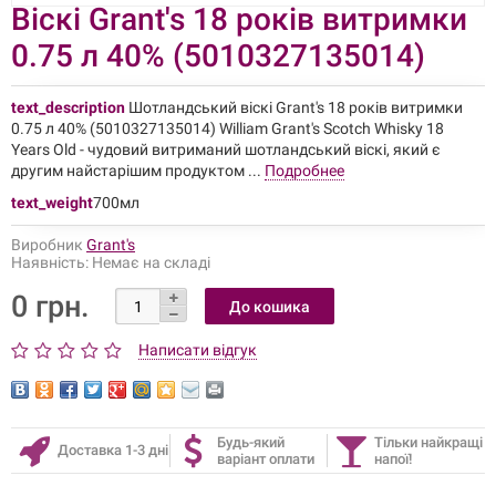
Віскі Grant's 18 років витримки
0.75 л 40% (5010327135014)
text_description
Шотландський віскі Grant's 18 років витримки
0.75 л 40% (5010327135014) William Grant's Scotch Whisky 18
Years Old - чудовий витриманий шотландський віскі, який є
другим найстарішим продуктом ...
Подробнее
text_weight
700мл
Виробник
Grant's
Наявність:
Немає на складі
0 грн.
Написати відгук
Будь-який
Тільки найкращі
Доставка 1-3 дні
варіант оплати
напої!