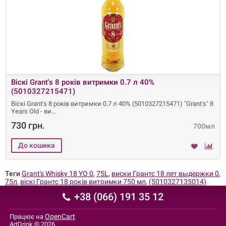
Віскі Grant's 8 років витримки 0.7 л 40%
(5010327215471)
Віскі Grant's 8 років витримки 0.7 л 40% (5010327215471) "Grant's" 8
Years Old - ви
730 грн.
700мл
Теги
Grant's Whisky 18 YO 0
,
75L
,
виски Грантс 18 лет выдержки 0
,
75л
,
віскі Грантс 18 років витримки 750 мл
,
(5010327135014)
+38 (066) 191 35 12
OpenCart
Працює на
ArtDrink © 2026