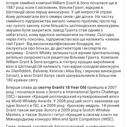
Історія сімейної компанії William Grant & Sons почалася ще в
1887 році, коли її засновник, Вільям Грант, відкрив в
Шотландії свою першу винокурню. У цій непростій справі
йому допомагали його семеро синів і дві дочки. На частку
сімейного підприємства випало чимало проблем, проте під
час сухого закону, коли більшість шотландських винокурень
змушені були закритися, завод Гранта став одним з
небагатьох, кому вдалося залишитися на плаву. Сьогодні,
через п'ять поколінь, підприємство все ще належить членам
сім'ї Грант. Від висококваліфікованих бондарів, які
піклуються про бочках, до дистиляторів і експертів по
витримці - Grant's Whisky залишається вірним оригінальному,
ретельно охороняється рецептом Вільяма Гранта. Компанія
William Grant & Sons входить в п'ятірку кращих виробників
віскі в Шотландії (їй належать такі відомі солодові винокурні,
як Glenfiddich, Balvenie, Kininvie і Alisa Bay, і зернова винокурня
Girvan), а віскі Grant балує своїх шанувальників в більш ніж
180 країнах світу.
Вперше слава до
скотчу Grant's 18 Year Old
прийшла в 2007
році, і почалася вона з Золота в International Spirits Challenge
(ISC) і звання «Кращий шотландський купажірованний віскі»
на World Whiskey Awards. У 2008 році цей скотч завоював ще
одне Золото в ISC, а в 2009 році - бронзову медаль. 18-річний
Grant також виграв Золото в 2009 році в Scotch Whiskey
Masters, а також Золото і титул «Кращий в своєму класі» на
Міжнародному конкурсі Wine and Spirit Competition (IWSC).
Смак: повний, соковитий, багатошаровий, з шовковистою