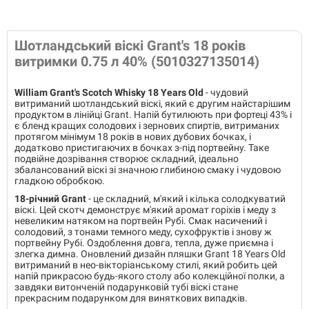
Шотландський віскі Grant's 18 років
витримки 0.75 л 40% (5010327135014)
William Grant's Scotch Whisky 18 Years Old
- чудовий
витриманий шотландський віскі, який є другим найстарішим
продуктом в лінійці Grant. Напій бутилюють при фортеці 43% і
є бленд кращих солодових і зернових спиртів, витриманих
протягом мінімум 18 років в нових дубових бочках, і
додатково пристигаючих в бочках з-під портвейну. Таке
подвійне дозрівання створює складний, ідеально
збалансований віскі зі значною глибиною смаку і чудовою
гладкою обробкою.
18-річний Grant
- це складний, м'який і кілька солодкуватий
віскі. Цей скотч демонструє м'який аромат горіхів і меду з
невеликим натяком на портвейн Рубі. Смак насичений і
солодовий, з тонами темного меду, сухофруктів і знову ж
портвейну Рубі. Оздоблення довга, тепла, дуже приємна і
злегка димна. Оновлений дизайн пляшки Grant 18 Years Old
витриманий в нео-вікторіанському стилі, який робить цей
напій прикрасою будь-якого столу або колекційної полки, а
завдяки витонченій подарунковій тубі віскі стане
прекрасним подарунком для виняткових випадків.