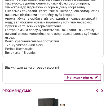
текстурою, з домінуючими тонами фруктового пирога,
темного меду, підсмажених горіхів, диму і портвейну.
Післясмак тривалий і елегантне, з шоколадною солодкістю і
пишними відтінками портвейну, дуба і перцю.
Аромат: букет віскі багатий і складний, з нюансами спецій і
меду, з глибокими нотами портвейну і стиглих червоних
фруктів на тлі м'яких горіхових тонів.
Гастрономічна сполучуваність: віскі вживають в чистому
вигляді, з невеликою кількістю води, з декількома кубиками
льоду.
Колір: красивий світло-золотистий.
Тип: купажованний віскі.
Регіон: Шотландія.
Витримка: 18 років.
Відгуки для даного товару відсутні
Написати відгук
РЕКОМЕНДУЄМО