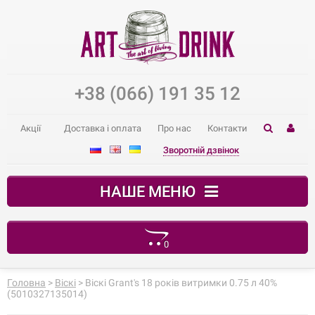
+38 (066) 191 35 12
Акції
Доставка і оплата
Про нас
Контакти
Зворотній дзвінок
НАШЕ МЕНЮ
0
Ваш кошик порожній
Головна
>
Віскі
> Віскі Grant's 18 років витримки 0.75 л 40%
(5010327135014)