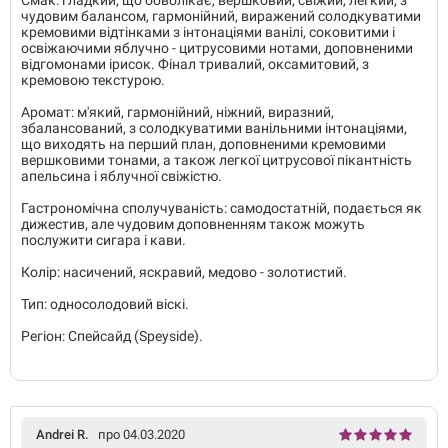
Смак: гладкий, що обволікає, вершковий, свіжий, легкий, з
чудовим балансом, гармонійний, виражений солодкуватими
кремовими відтінками з інтонаціями ванілі, соковитими і
освіжаючими яблучно - цитрусовими нотами, доповненими
відгомонами ірисок. Фінал тривалий, оксамитовий, з
кремовою текстурою.
Аромат: м'який, гармонійний, ніжний, виразний,
збалансований, з солодкуватими ванільними інтонаціями,
що виходять на перший план, доповненими кремовими
вершковими тонами, а також легкої цитрусової пікантність
апельсина і яблучної свіжістю.
Гастрономічна сполучуваність: самодостатній, подається як
дижестив, але чудовим доповненням також можуть
послужити сигара і кави.
Колір: насичений, яскравий, медово - золотистий.
Тип: односолодовий віскі.
Регіон: Спейсайд (Speyside).
Andrei R.
про 04.03.2020