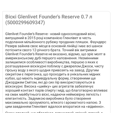
Віскі Glenlivet Founder's Reserve 0.7 л
(5000299609347)
Glenlivet Founder's Reserve - новий односолодовий віскі,
випущений в 2015 році компанією Гленлівет в честь
подолання мільйонного рубежу проданих пляшок. Фаундерс
Резерв зайняв своє місце в основній лінійці і має всі шанси
потіснити свого 12-річного брата. Точний вік витримки
Glenlivet Founder's Reserve не вказано, відомо, що зріє молт в
американському дубі першого наповнення. Незмінними
залишилися особливості виробництва, першою з яких є
розташування віскікурні поблизу с джерелом Джоси, чисту
гірську воду з якого щодня привозять на завод. Другим
секретом є перегонка, що проходить в унікальних мідних
кубах, що мають індивідуальну форму, створеними ще
Джорджем Смітом, які до сих пір використовуються в
віскокурні. Висока «шийку» цих агрегатів забезпечує
хороший контакт парів спирту і міді, що благотворно впливає
на смак майбутнього віскі, надаючи неймовірну легкість і
елегантність. Задумкою виробника було створення
максимально зрозумілого, м'якого і ароматного напою. З
цим завданням Гленлівет вдалося впоратися на «відмінно».