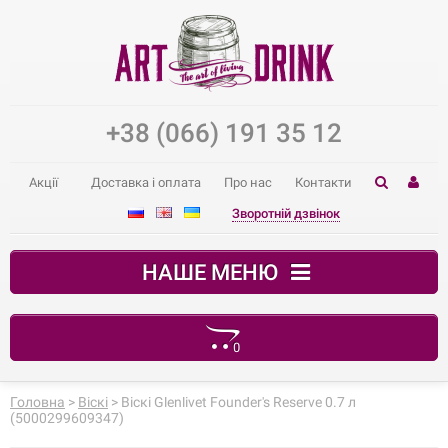
+38 (066) 191 35 12
Акції
Доставка і оплата
Про нас
Контакти
Зворотній дзвінок
НАШЕ МЕНЮ
0
Ваш кошик порожній
Головна
>
Віскі
> Віскі Glenlivet Founder's Reserve 0.7 л
(5000299609347)