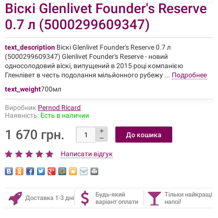
Віскі Glenlivet Founder's Reserve
0.7 л (5000299609347)
text_description
Віскі Glenlivet Founder's Reserve 0.7 л
(5000299609347) Glenlivet Founder's Reserve - новий
односолодовий віскі, випущений в 2015 році компанією
Гленлівет в честь подолання мільйонного рубежу ...
Подробнее
text_weight
700мл
Виробник
Pernod Ricard
Наявність:
Есть в наличии
1 670 грн.
Написати відгук
Будь-який
Тільки найкращі
Доставка 1-3 дні
варіант оплати
напої!