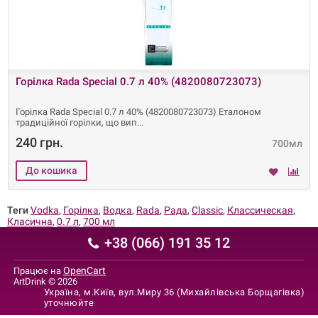
Горілка Rada Special 0.7 л 40% (4820080723073)
Горілка Rada Special 0.7 л 40% (4820080723073) Еталоном
традиційної горілки, що вип
240 грн.
700мл
Теги
Vodka
,
Горілка
,
Водка
,
Rada
,
Рада
,
Classic
,
Классическая
,
Класична
,
0.7 л
,
700 мл
+38 (066) 191 35 12
OpenCart
Працює на
ArtDrink © 2026
Україна, м.Київ, вул.Миру 36 (Михайлівська Борщагівка)
уточнюйте