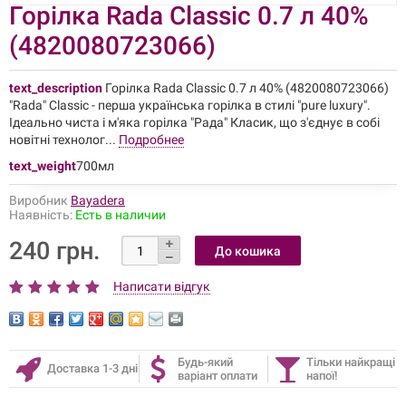
Горілка Rada Classic 0.7 л 40%
(4820080723066)
text_description
Горілка Rada Classic 0.7 л 40% (4820080723066)
"Rada" Classic - перша українська горілка в стилі "pure luxury".
Ідеально чиста і м'яка горілка "Рада" Класик, що з'єднує в собі
новітні технолог...
Подробнее
text_weight
700мл
Виробник
Bayadera
Наявність:
Есть в наличии
240 грн.
Написати відгук
Будь-який
Тільки найкращі
Доставка 1-3 дні
варіант оплати
напої!