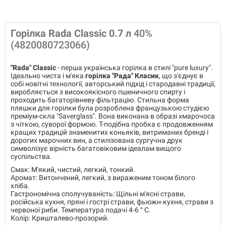
Горілка Rada Classic 0.7 л
40%
(4820080723066)
"Rada" Classic
- перша українська горілка в стилі "pure luxury".
Ідеально чиста і м'яка
горілка "Рада" Класик
, що з'єднує в
собі новітні технології, авторський підхід і стародавні традиції,
виробляється з високоякісного пшеничного спирту і
проходить багаторівневу фільтрацію. Стильна форма
пляшки для горілки була розроблена французькою студією
преміум-скла "Saverglass". Вона виконана в образі хмарочоса
з чіткою, суворої формою. Т-подібна пробка є продовженням
кращих традицій знаменитих коньяків, витриманих бренді і
дорогих марочних вин, а стилізована сургучна друк
символізує вірність багатовіковим ідеалам вищого
суспільства.
Смак: М'який, чистий, легкий, тонкий.
Аромат: Витончений, легкий, з вираженим тоном білого
хліба.
Гастрономічна сполучуваність: Щільні м'ясні страви,
російська кухня, пряні і гострі страви, фьюжн-кухня, страви з
червоної риби. Температура подачі 4-6 ° C.
Колір: Кришталево-прозорий.