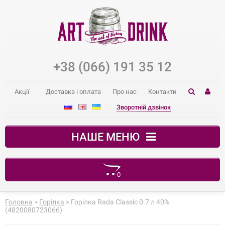
+38 (066) 191 35 12
Акції
Доставка і оплата
Про нас
Контакти
Зворотній дзвінок
НАШЕ МЕНЮ
0
Ваш кошик порожній
Головна
>
Горілка
> Горілка Rada Classic 0.7 л 40%
(4820080723066)