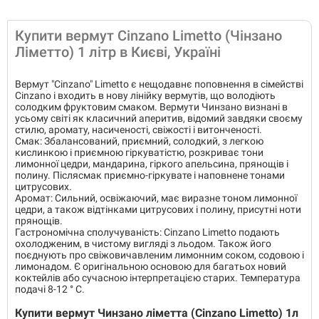
Купити вермут Cinzano Limetto (Чінзано
Ліметто) 1 літр в Києві, Україні
Вермут "Cinzano" Limetto є нещодавнє поповнення в сімействі
Cinzano і входить в нову лінійку вермутів, що володіють
солодким фруктовим смаком. Вермути Чинзано визнані в
усьому світі як класичний аперитив, відомий завдяки своєму
стилю, аромату, насиченості, свіжості і витонченості.
Смак: Збалансований, приємний, солодкий, з легкою
кислинкою і приємною гіркуватістю, розкриває тони
лимонної цедри, мандарина, гіркого апельсина, прянощів і
полину. Післясмак приємно-гіркувате і наповнене тонами
цитрусових.
Аромат: Сильний, освіжаючий, має виразне тоном лимонної
цедри, а також відтінками цитрусових і полину, присутні ноти
прянощів.
Гастрономічна сполучуваність: Cinzano Limetto подають
охолодженим, в чистому вигляді з льодом. Також його
поєднують про свіжовичавленим лимонним соком, содовою і
лимонадом. Є оригінальною основою для багатьох новий
коктейлів або сучасною інтерпретацією старих. Температура
подачі 8-12 ° С.
Купити вермут Чинзано ліметта (Cinzano Limetto) 1л