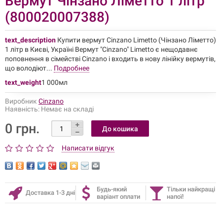
Вермут Чінзано Ліметто 1 літр
(800020007388)
text_description
Купити вермут Cinzano Limetto (Чінзано Ліметто)
1 літр в Києві, Україні Вермут "Cinzano" Limetto є нещодавнє
поповнення в сімействі Cinzano і входить в нову лінійку вермутів,
що володіют...
Подробнее
text_weight
1 000мл
Виробник
Cinzano
Наявність:
Немає на складі
0 грн.
Написати відгук
Будь-який
Тільки найкращі
Доставка 1-3 дні
варіант оплати
напої!