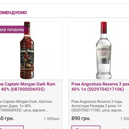
КОМЕНДУЄМО
дер продажу
м Captain Morgan Dark Rum
Ром Angostura Reserva 3 ро
 40% (087000006935)
40% 1л (5029704217106)
м Captain Morgan Dark, Капітан
Ром Angostura Reserva 3 года,
рган Дарк, 1л 40%
Ангостура Резерва 3 роки 1л
87000006935): ціна, відгуки
(5029704217106): ціна, відгук
0 грн.
890 грн.
1 000мл
1 0