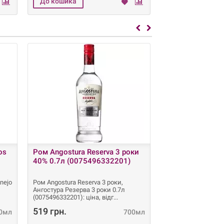
os
Ром Angostura Reserva 3 роки
Ром Angostura R
40% 0.7л (0075496332201)
40% 1л (50297
nejo
Ром Angostura Reserva 3 роки,
Ром Angostura Rese
Ангостура Резерва 3 роки 0.7л
Ангостура Резерва
(0075496332201): ціна, відг
(5029704217106): ці
519 грн.
890 грн.
00мл
700мл