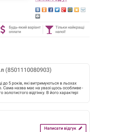
Будь-який варіант
Тільки найкращі
оплати
напої!
1л
(8501110080903)
 до 5 років, які витримуються в льохах
 Сама назва має на увазі щось особливе -
о золотистого відтінку. В його характері
Написати відгук