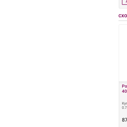
СХО
Ро
40
Ку
0.
87