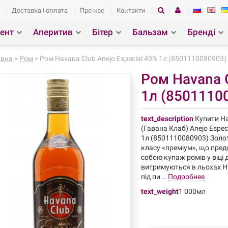
Доставка і оплата
Про нас
Контакти
ент
Аперитив
Бітер
Бальзам
Бренді
зділ
Пошук
овна
>
Ром
> Ром Havana Club Anejo Especial 40% 1л (8501110080903)
Ром Havana C
1л (8501110
text_description
Купити Ha
(Гавана Клаб) Anejo Espec
1л (8501110080903) Золо
класу «преміум», що пре
собою купаж ромів у віці д
витримуються в льохах H
під пи...
Подробнее
text_weight
1 000мл