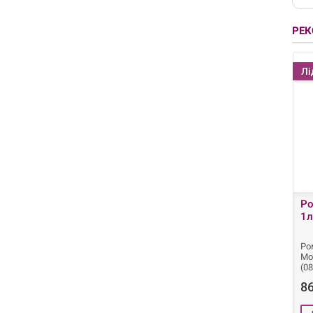
РЕ
Лі
Ро
1л
Ро
Мо
(0
86