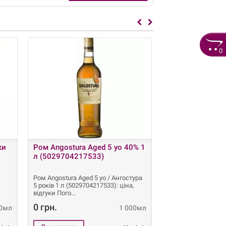
0
ки
Ром Angostura Aged 5 yo 40% 1
Ром Appleton Es
л (5029704217533)
Blend 40% 0.7л
(502457619010
Ром Аngostura Aged 5 yo / Ангостура
Ром Appleton Estate
5 років 1 л (5029704217533): ціна,
Blend 0.7л (502457
відгуки Пого
однорідний і
0 грн.
720 грн.
00мл
1 000мл