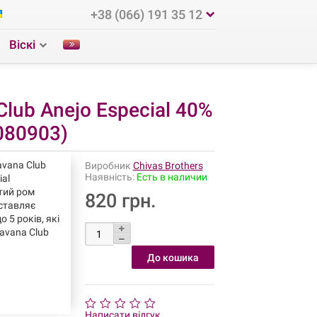
+38 (066) 191 35 12
Віскі
lub Anejo Especial 40%
080903)
vana Club
Виробник
Chivas Brothers
Наявність:
Есть в наличии
ial
тий ром
820 грн.
дставляє
о 5 років, які
avana Club
Написати відгук