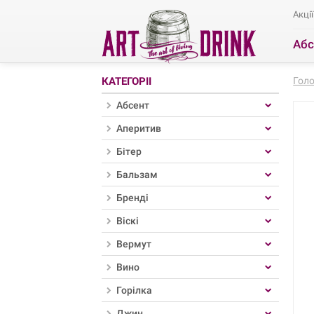
Акції
Абс
Ро
КАТЕГОРІЇ
Гол
Абсент
Аперитив
Бітер
Бальзам
Бренді
Віскі
Вермут
Вино
Горілка
Джин