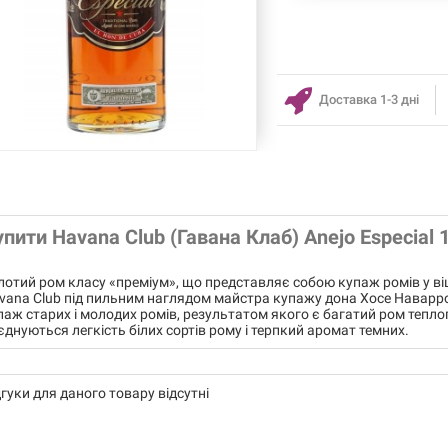
Доставка 1-3 дні
упити Havana Club (Гавана Клаб) Anejo Especial 
лотий ром класу «преміум», що представляє собою купаж ромів у віці
vana Club під пильним наглядом майстра купажу дона Хосе Наварро.
паж старих і молодих ромів, результатом якого є багатий ром теплог
єднуються легкість білих сортів рому і терпкий аромат темних.
дгуки для даного товару відсутні