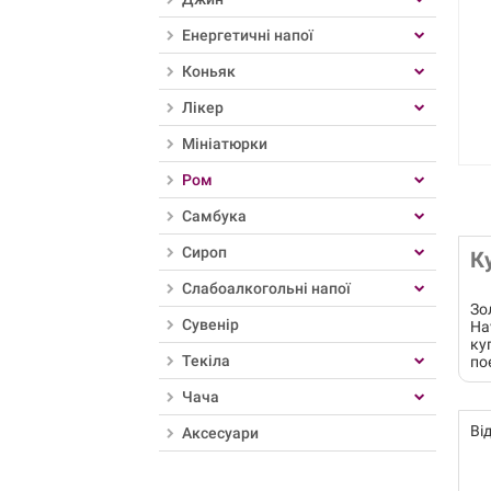
Енергетичні напої
Коньяк
Лікер
Мініатюрки
Ром
Самбука
Сироп
К
Слабоалкогольні напої
Зо
Сувенір
Ha
ку
Текіла
по
Чача
Ві
Аксесуари