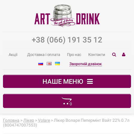
+38 (066) 191 35 12
Акції
Доставка і оплата
Про нас
Контакти
Зворотній дзвінок
НАШЕ МЕНЮ
0
Ваш кошик порожній
Головна
>
Лікер
>
Volare
> Лікер Воларе Пепермінт Вайт 22% 0.7л
(8004747007553)