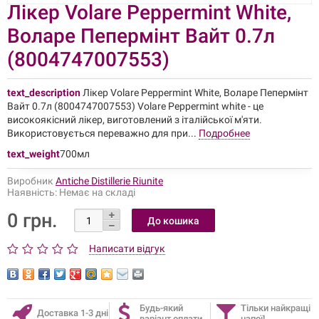
Лікер Volare Peppermint White,
Воларе Пепермінт Вайт 0.7л
(8004747007553)
text_description
Лікер Volare Peppermint White, Воларе Пепермінт
Вайт 0.7л (8004747007553) Volare Peppermint white - це
високоякісний лікер, виготовлений з італійської м'яти.
Використовується переважно для при...
Подробнее
text_weight
700мл
Виробник
Antiche Distillerie Riunite
Наявність:
Немає на складі
0 грн.
Написати відгук
Будь-який
Тільки найкращі
Доставка 1-3 дні
варіант оплати
напої!