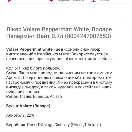
Лікер Volare Peppermint White, Воларе
Пепермінт Вайт 0.7л (8004747007553)
Volare
Peppermint white
- це високоякісний лікер,
виготовлений з італійської м'яти. Використовується
переважно для приготування різноманітних коктейлів.
Колір: Лікер білого кольору.
Смак: Лікер має природне, насиченим м'ятним смаком.
Аромат: Лікер володіє освіжаючим м'ятним ароматом.
Гастрономічні поєднання: Лікер прекрасний в чистому
вигляді з льодом, а також чудовий в коктейлях і інших
змішаних напоях.
Регіон: Італія, Віченца, Асіаго
Бренд:
Volare (Воларе)
Алкоголь: 22%
Виробник: Rossi D'Asiago Distillery (Россі Д`Асіаго)