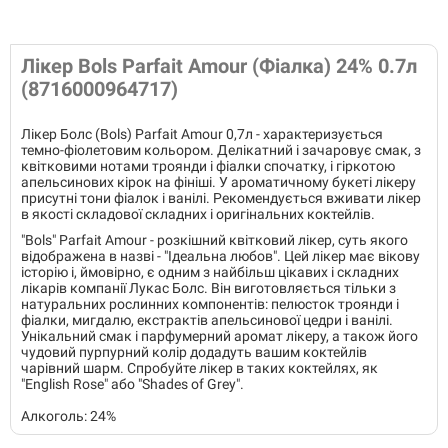
Лікер Bols Parfait Amour (Фіалка) 24% 0.7л
(8716000964717)
Лікер Болс (Bols) Parfait Amour 0,7л - характеризується
темно-фіолетовим кольором. Делікатний і зачаровує смак, з
квітковими нотами троянди і фіалки спочатку, і гіркотою
апельсинових кірок на фініші. У ароматичному букеті лікеру
присутні тони фіалок і ванілі. Рекомендується вживати лікер
в якості складової складних і оригінальних коктейлів.
"Bols" Parfait Amour - розкішний квітковий лікер, суть якого
відображена в назві - "Ідеальна любов". Цей лікер має вікову
історію і, ймовірно, є одним з найбільш цікавих і складних
лікарів компанії Лукас Болс. Він виготовляється тільки з
натуральних рослинних компонентів: пелюсток троянди і
фіалки, мигдалю, екстрактів апельсинової цедри і ванілі.
Унікальний смак і парфумерний аромат лікеру, а також його
чудовий пурпурний колір додадуть вашим коктейлів
чарівний шарм. Спробуйте лікер в таких коктейлях, як
"English Rose" або "Shades of Grey".
Алкоголь: 24%