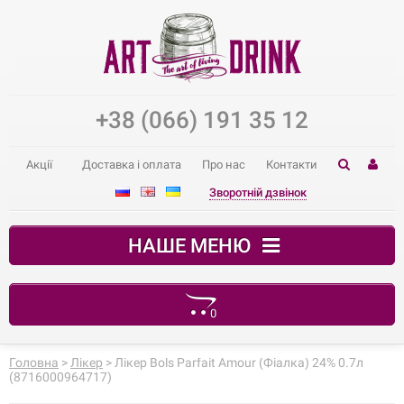
+38 (066) 191 35 12
Акції
Доставка і оплата
Про нас
Контакти
Зворотній дзвінок
НАШЕ МЕНЮ
0
Ваш кошик порожній
Головна
>
Лікер
> Лікер Bols Parfait Amour (Фіалка) 24% 0.7л
(8716000964717)