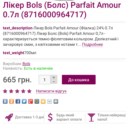
Лікер Bols (Болс) Parfait Amour
0.7л (8716000964717)
text_description
Лікер Bols Parfait Amour (Фіалка) 24% 0.7л
(8716000964717) Лікер Болс (Bols) Parfait Amour 0,7л -
характеризується темно-фіолетовим кольором. Делікатний і
зачаровує смак, з квітковими нотами т...
Подробнее
text_weight
700мл
Виробник
Bols
Наявність:
Есть в наличии
665 грн.
Написати відгук
Будь-який
Тільки найкращі
Доставка 1-3 дні
варіант оплати
напої!