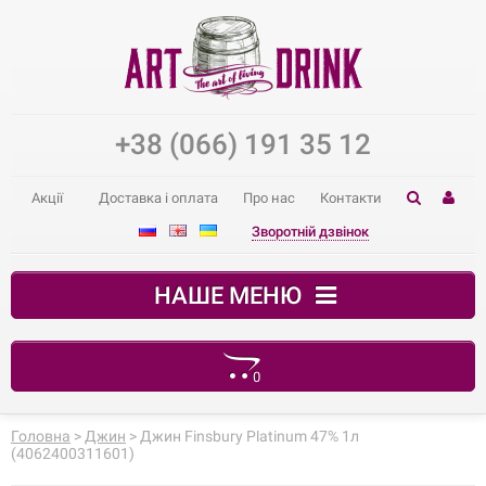
+38 (066) 191 35 12
Акції
Доставка і оплата
Про нас
Контакти
Зворотній дзвінок
НАШЕ МЕНЮ
0
Ваш кошик порожній
Головна
>
Джин
> Джин Finsbury Platinum 47% 1л
(4062400311601)