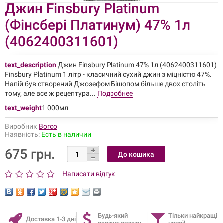
Джин Finsbury Platinum
(Фінсбері Платинум) 47% 1л
(4062400311601)
text_description
Джин Finsbury Platinum 47% 1л (4062400311601)
Finsbury Platinum 1 літр - класичний сухий джин з міцністю 47%.
Напій був створений Джозефом Бішопом більше двох століть
тому, але все ж рецептура...
Подробнее
text_weight
1 000мл
Виробник
Borco
Наявність:
Есть в наличии
675 грн.
Написати відгук
Будь-який
Тільки найкращі
Доставка 1-3 дні
варіант оплати
напої!