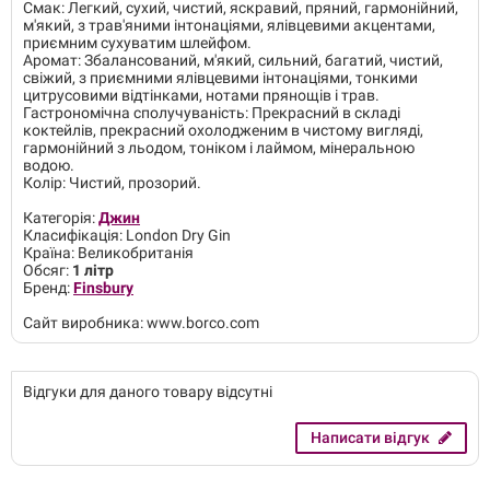
Смак: Легкий, сухий, чистий, яскравий, пряний, гармонійний,
м'який, з трав'яними інтонаціями, ялівцевими акцентами,
приємним сухуватим шлейфом.
Аромат: Збалансований, м'який, сильний, багатий, чистий,
свіжий, з приємними ялівцевими інтонаціями, тонкими
цитрусовими відтінками, нотами прянощів і трав.
Гастрономічна сполучуваність: Прекрасний в складі
коктейлів, прекрасний охолодженим в чистому вигляді,
гармонійний з льодом, тоніком і лаймом, мінеральною
водою.
Колір: Чистий, прозорий.
Категорія:
Джин
Класифікація: London Dry Gin
Країна: Великобританія
Обсяг:
1 літр
Бренд:
Finsbury
Сайт виробника: www.borco.com
Відгуки для даного товару відсутні
Написати відгук