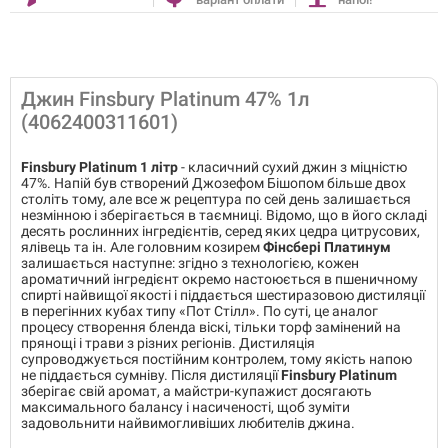
Джин Finsbury Platinum 47% 1л
(4062400311601)
Finsbury Platinum 1 літр
- класичний сухий джин з міцністю
47%. Напій був створений Джозефом Бішопом більше двох
століть тому, але все ж рецептура по сей день залишається
незмінною і зберігається в таємниці. Відомо, що в його складі
десять рослинних інгредієнтів, серед яких цедра цитрусових,
ялівець та ін. Але головним козирем
Фінсбері Платинум
залишається наступне: згідно з технологією, кожен
ароматичний інгредієнт окремо настоюється в пшеничному
спирті найвищої якості і піддається шестиразовою дистиляції
в перегінних кубах типу «Пот Стілл». По суті, це аналог
процесу створення бленда віскі, тільки торф замінений на
прянощі і трави з різних регіонів. Дистиляція
супроводжується постійним контролем, тому якість напою
не піддається сумніву. Після дистиляції
Finsbury Platinum
зберігає свій аромат, а майстри-купажист досягають
максимального балансу і насиченості, щоб зуміти
задовольнити найвимогливіших любителів джина.