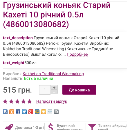
Грузинський коньяк Старий
Кахеті 10 річний 0.5л
(4860013080682)
text_description
Грузинський коньяк Старий Кахеті 10 річний
0.5л (4860013080682) Регіон: Грузия, Кахетія Виробник:
Kakhetian Traditional Winemaking (Кахетинське Традиційне
Виноробство) Вміст алкоголю: ...
Подробнее
text_weight
500мл
Виробник
Kakhetian Traditional Winemaking
Наявність:
Есть в наличии
515 грн.
Написати відгук
Будь-який
Тільки найкращі
Доставка 1-3 дні
варіант оплати
напої!