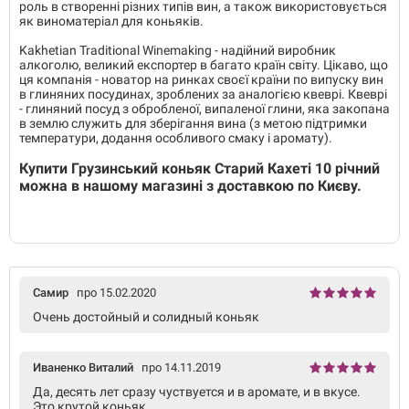
роль в створенні різних типів вин, а також використовується
як виноматеріал для коньяків.
Kakhetian Traditional Winemaking - надійний виробник
алкоголю, великий експортер в багато країн світу. Цікаво, що
ця компанія - новатор на ринках своєї країни по випуску вин
в глиняних посудинах, зроблених за аналогією квеврі. Квеврі
- глиняний посуд з обробленої, випаленої глини, яка закопана
в землю служить для зберігання вина (з метою підтримки
температури, додання особливого смаку і аромату).
Купити Грузинський коньяк Старий Кахеті 10 річний
можна в нашому магазині з доставкою по Києву.
Самир
про 15.02.2020
Очень достойный и солидный коньяк
Иваненко Виталий
про 14.11.2019
Да, десять лет сразу чуствуется и в аромате, и в вкусе.
Это крутой коньяк