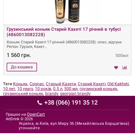
Грузинський коньяк Старий Кахеті 17 річний в тубусі
(4860013082228)
Коньяк Старий Кахеті 17-річний (4860013082228): опис, відгуки
Регіон: Грузия, Кахет
1 560 грн.
500мл
Теги
Коньяк
,
Cognac
,
Старый Кахети
,
Старий Кахеті
,
Old Kakheti
,
10 лет
,
10 years
,
10 років
,
0.5 л
,
500 мл
,
грузинский коньяк
,
грузинський коньяк
,
brandy
,
georgian brandy
+38 (066) 191 35 12
OpenCart
Працює на
ArtDrink © 2026
Україна, м.Київ, вул.Миру 36 (Михайлівська Борщагівка)
уточнюйте