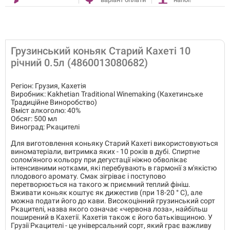
Грузинський коньяк Старий Кахеті 10
річний 0.5л (4860013080682)
Регіон: Грузия, Кахетія
Виробник: Kakhetian Traditional Winemaking (Кахетинське
Традиційне Виноробство)
Вміст алкоголю: 40%
Обсяг: 500 мл
Виноград: Ркацителі
Для виготовлення коньяку Старий Кахеті використовуються
виноматеріали, витримка яких - 10 років в дубі. Спиртне
солом'яного кольору при дегустації ніжно обволікає
інтенсивними нотками, які перебувають в гармонії з м'якістю
плодового аромату. Смак зігріває і поступово
перетворюється на такого ж приємний теплий фініш.
Вживати коньяк коштує як дижестив (при 18-20 ° С), але
можна подати його до кави. Високоцінний грузинський сорт
Ркацителі, назва якого означає «червона лоза», найбільш
поширений в Кахетії. Кахетія також є його батьківщиною. У
Грузії Ркацителі - це універсальний сорт, який грає важливу