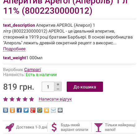
Аперитив Aperol (Апероль) 1 л
11% (8002230000012)
text_description
Аперитив APEROL (Аперол) 1
літр (8002230000012) APEROL - це ідеальний аперитив,
створений в 1919 році братами Барбьері. В основі виробництва
"Апероль" лежить древній секретний рецепт з викорис...
Подробнее
text_weight
1 000мл
Виробник
Campari
Наявність:
Есть в наличии
819 грн.
Написати відгук
Будь-який
Тільки найкращі
Доставка 1-3 дні
варіант оплати
напої!