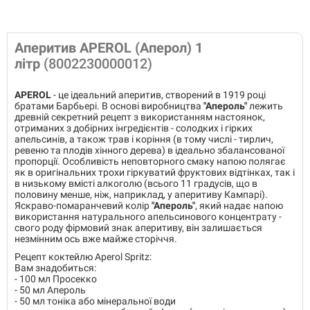
Аперитив APEROL (Аперол) 1
літр
(8002230000012)
APEROL
- це ідеальний аперитив, створений в 1919 році
братами Барбьері. В основі виробництва
"Апероль"
лежить
древній секретний рецепт з використанням настоянок,
отриманих з добірних інгредієнтів - солодких і гірких
апельсинів, а також трав і коріння (в тому числі - тирлич,
ревеню та плодів хінного дерева) в ідеально збалансованої
пропорції. Особливість неповторного смаку напою полягає
як в оригінальних трохи гіркуватий фруктових відтінках, так і
в низькому вмісті алкоголю (всього 11 градусів, що в
половину менше, ніж, наприклад, у аперитиву Кампарі).
Яскраво-помаранчевий колір
"Апероль"
, який надає напою
використання натурального апельсинового концентрату -
свого роду фірмовий знак аперитиву, він залишається
незмінним ось вже майже сторіччя.
Рецепт коктейлю Aperol Spritz:
Вам знадобиться:
- 100 мл Просекко
- 50 мл Апероль
- 50 мл тоніка або мінеральної води