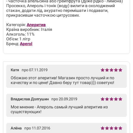
- часточка апельсина або грейпфрута (дуже рідко - лимона)
Просекко, Апероль і тонік (воду) вилити в охолоджений
стакан, додати лід, акуратно перемішати і подавати,
прикрасивши часточкою цитрусових.
Категорія:
Аперитив
Країна виробник: Італія
Алкоголь: 11%
Об'єм: 1 літр
Бренд:
Aperol
Катя
про 07.11.2019
Обожаю этот аперитив! Магазин просто лучший и по
качеству и по цене! Давно беру тут товар))) советую!
Владислав Долгушин
про 20.09.2019
Мое мнение - Апероль самый лучший аперитив из
существующих!
Алёна
про 11.07.2016