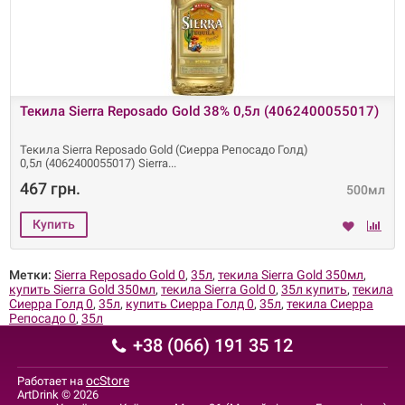
Текила Sierra Reposado Gold 38% 0,5л (4062400055017)
Текила Sierra Reposado Gold (Сиерра Репосадо Голд)
0,5л (4062400055017) Sierra
467 грн.
500мл
Метки:
Sierra Reposado Gold 0
,
35л
,
текила Sierra Gold 350мл
,
купить Sierra Gold 350мл
,
текила Sierra Gold 0
,
35л купить
,
текила
Сиерра Голд 0
,
35л
,
купить Сиерра Голд 0
,
35л
,
текила Сиерра
Репосадо 0
,
35л
+38 (066) 191 35 12
ocStore
Работает на
ArtDrink © 2026