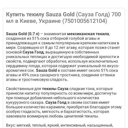
Купить текилу Sauza Gold
(Сауза Голд) 700
мл в Киеве, Украине (7501005612104)
Sauza Gold (0.7 л)
– знаменитая
мексиканская текила
,
созданная из 51% сока отборной голубой агавы и
принадлежащая к самым популярным крепким напиткам в
мире. Созревшую от 8 до 12 лет агаву, которая позже станет
основой
Сауза Голд
, выращенную в собственных
уникальных теплицах и достигшую необходимой зрелости и
свойств, подвергают обработке, используя исключительно
сердцевину плода, которая содержит уникальный по вкусо-
ароматике сок.
Sauza Gold
в составе имеет около 51% сока
агавы и 49% сока сахарного тростника, соединяя оттенки
агавы и тростниковую сладость.
Свойственные для
текилы Сауза
сладкие тона, которые
принесли напитку популярность со всем мире, достигнуты
при помощи добавления небольшого количества
кукурузного сахара.
Сауза Голд
в своем составе имеет
большое количество карамели, приобретая благодаря этому
особую гладкость, мягкость и бархатистость, которая
завоевала всемирную любовь ценителей текилы.
Вкус: мягкий, теплый, яркий, интенсивный, насыщенный,