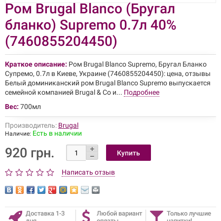
Ром Brugal Blanco (Бругал
бланко) Supremo 0.7л 40%
(7460855204450)
Краткое описание:
Ром Brugal Blanco Supremo, Бругал Бланко
Супремо, 0.7л в Киеве, Украине (7460855204450): цена, отзывы
Белый доминиканский ром Brugal Blanco Supremo выпускается
семейной компанией Brugal & Co и...
Подробнее
Вес:
700мл
Производитель:
Brugal
Есть в наличии
Наличие:
920 грн.
Написать отзыв
Доставка 1-3
Любой вариант
Только лучшие
дня
оплаты
напитки!