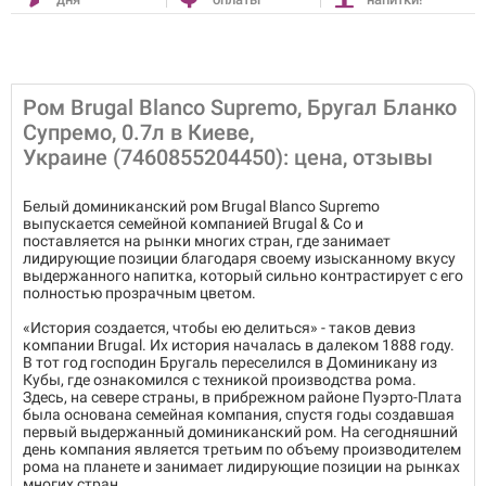
Ром Brugal Blanco Supremo, Бругал Бланко
Супремо, 0.7л в Киеве,
Украине (7460855204450): цена, отзывы
Белый доминиканский ром Brugal Blanco Supremo
выпускается семейной компанией Brugal & Co и
поставляется на рынки многих стран, где занимает
лидирующие позиции благодаря своему изысканному вкусу
выдержанного напитка, который сильно контрастирует с его
полностью прозрачным цветом.
«История создается, чтобы ею делиться» - таков девиз
компании Brugal. Их история началась в далеком 1888 году.
В тот год господин Бругаль переселился в Доминикану из
Кубы, где ознакомился с техникой производства рома.
Здесь, на севере страны, в прибрежном районе Пуэрто-Плата
была основана семейная компания, спустя годы создавшая
первый выдержанный доминиканский ром. На сегодняшний
день компания является третьим по объему производителем
рома на планете и занимает лидирующие позиции на рынках
многих стран.