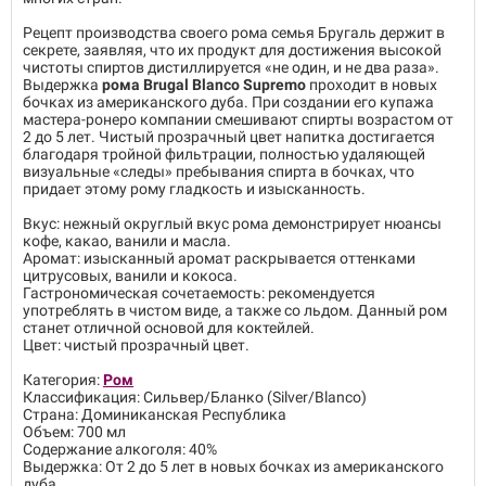
Рецепт производства своего рома семья Бругаль держит в
секрете, заявляя, что их продукт для достижения высокой
чистоты спиртов дистиллируется «не один, и не два раза».
Выдержка
рома Brugal Blanco Supremo
проходит в новых
бочках из американского дуба. При создании его купажа
мастера-ронеро компании смешивают спирты возрастом от
2 до 5 лет. Чистый прозрачный цвет напитка достигается
благодаря тройной фильтрации, полностью удаляющей
визуальные «следы» пребывания спирта в бочках, что
придает этому рому гладкость и изысканность.
Вкус: нежный округлый вкус рома демонстрирует нюансы
кофе, какао, ванили и масла.
Аромат: изысканный аромат раскрывается оттенками
цитрусовых, ванили и кокоса.
Гастрономическая сочетаемость: рекомендуется
употреблять в чистом виде, а также со льдом. Данный ром
станет отличной основой для коктейлей.
Цвет: чистый прозрачный цвет.
Категория:
Ром
Классификация: Сильвер/Бланко (Silver/Blanco)
Страна: Доминиканская Республика
Объем: 700 мл
Содержание алкоголя: 40%
Выдержка: От 2 до 5 лет в новых бочках из американского
дуба.