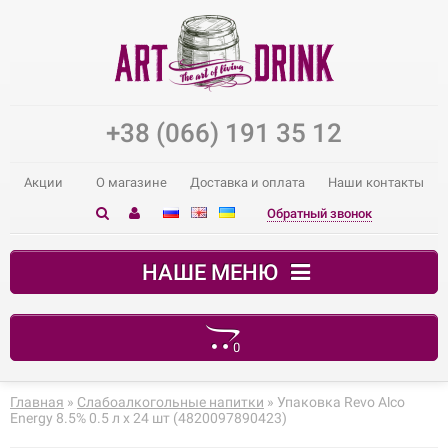
+38 (066) 191 35 12
Акции
О магазине
Доставка и оплата
Наши контакты
Обратный звонок
НАШЕ МЕНЮ
0
В корзине пусто!
Главная
»
Слабоалкогольные напитки
» Упаковка Revo Alco
Energy 8.5% 0.5 л x 24 шт (4820097890423)