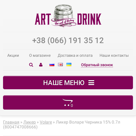
+38 (066) 191 35 12
Акции
О магазине
Доставка и оплата
Наши контакты
Обратный звонок
НАШЕ МЕНЮ
0
В корзине пусто!
Главная
»
Ликер
»
Volare
» Ликер Воларе Черника 15% 0.7л
(8004747008666)