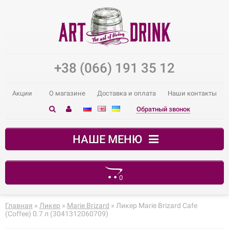
+38 (066) 191 35 12
Акции
О магазине
Доставка и оплата
Наши контакты
Обратный звонок
НАШЕ МЕНЮ
0
В корзине пусто!
Главная
»
Ликер
»
Marie Brizard
» Ликер Marie Brizard Cafe
(Coffee) 0.7 л (3041312060709)