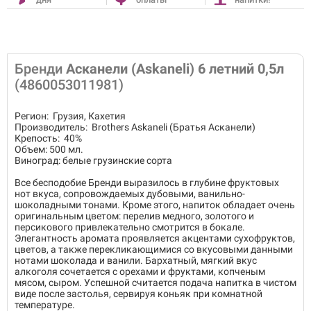
Бренди
Асканели (Askaneli) 6 летний 0,5л
(4860053011981)
Регион: Грузия, Кахетия
Производитель: Brothers Askaneli (Братья Асканели)
Крепость: 40%
Объем: 500 мл.
Виноград: белые грузинские сорта
Все бесподобие Бренди выразилось в глубине фруктовых
нот вкуса, сопровождаемых дубовыми, ванильно-
шоколадными тонами. Кроме этого, напиток обладает очень
оригинальным цветом: перелив медного, золотого и
персикового привлекательно смотрится в бокале.
Элегантность аромата проявляется акцентами сухофруктов,
цветов, а также перекликающимися со вкусовыми данными
нотами шоколада и ванили. Бархатный, мягкий вкус
алкоголя сочетается с орехами и фруктами, копченым
мясом, сыром. Успешной считается подача напитка в чистом
виде после застолья, сервируя коньяк при комнатной
температуре.