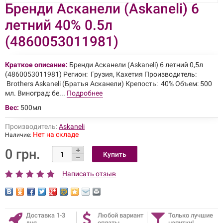
Бренди Асканели (Askaneli) 6
летний 40% 0.5л
(4860053011981)
Краткое описание:
Бренди Асканели (Askaneli) 6 летний 0,5л
(4860053011981) Регион: Грузия, Кахетия Производитель:
Brothers Askaneli (Братья Асканели) Крепость: 40% Объем: 500
мл. Виноград: бе...
Подробнее
Вес:
500мл
Производитель:
Askaneli
Нет на складе
Наличие:
0 грн.
Написать отзыв
Доставка 1-3
Любой вариант
Только лучшие
дня
оплаты
напитки!