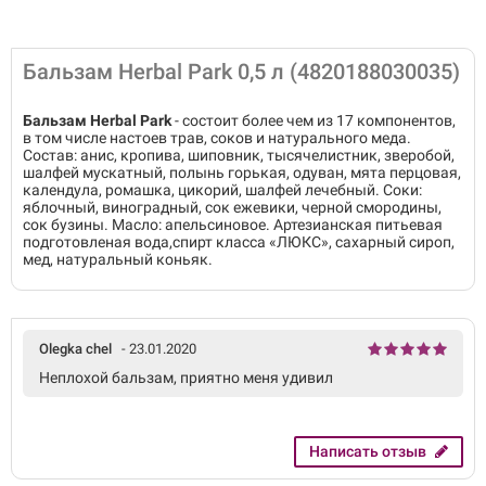
Бальзам Herbal Park 0,5 л (4820188030035)
Бальзам Herbal Park
- состоит более чем из 17 компонентов,
в том числе настоев трав, соков и натурального меда.
Состав: анис, кропива, шиповник, тысячелистник, зверобой,
шалфей мускатный, полынь горькая, одуван, мята перцовая,
календула, ромашка, цикорий, шалфей лечебный. Соки:
яблочный, виноградный, сок ежевики, черной смородины,
сок бузины. Масло: апельсиновое. Артезианская питьевая
подготовленая вода,спирт класса «ЛЮКС», сахарный сироп,
мед, натуральный коньяк.
Olegka chel
- 23.01.2020
Неплохой бальзам, приятно меня удивил
Написать отзыв