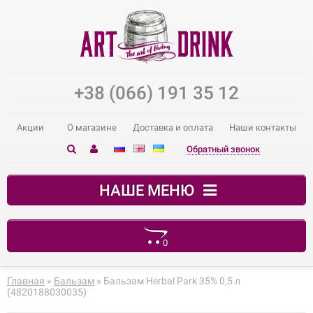
+38 (066) 191 35 12
Акции
О магазине
Доставка и оплата
Наши контакты
Обратный звонок
НАШЕ МЕНЮ
0
В корзине пусто!
Главная
»
Бальзам
» Бальзам Herbal Park 35% 0,5 л
(4820188030035)