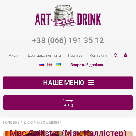
+38 (066) 191 35 12
Акції
Доставка і оплата
Про нас
Контакти
Зворотній дзвінок
НАШЕ МЕНЮ
0
Ваш кошик порожній
Головна
>
Віскі
> Mac Callister
Mac Callister (Мак Каллістер)