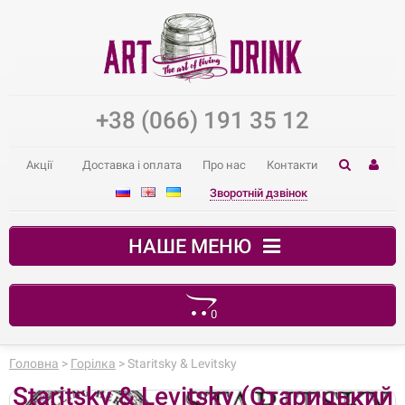
+38 (066) 191 35 12
Акції
Доставка і оплата
Про нас
Контакти
Зворотній дзвінок
НАШЕ МЕНЮ
0
Ваш кошик порожній
Головна
>
Горілка
> Staritsky & Levitsky
Staritsky & Levitsky (Старицький