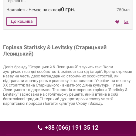
Горілка S
0 грн.
Наявність: Немає на складі
750мл
Горілка Staritsky & Levitsky (Старицький
Левицький)
Девіз бренду "Старицький & Левицький" звучить так: "Коли
зустрічаються дві особистості, змінюється хід історії". Бренд отримав
назву на честь двох легендарних історичних особистостей, які
відігравали значну роль в розвитку і становленні України на початку
ХХ століття: пана Старицького - видатного діяча культури, і пана
Левицького - підприємця. Технологія створення горілки "Staritsky &
Levitsky" заснована на столітньому рецепті, який втілив в собі
багатовікові традиції і терпкий дух протиріччя союзу чистої
карпатської природи і багатої культури Сходу і Заходу.
+38 (066) 191 35 12