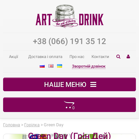
+38 (066) 191 35 12
Акції
Доставка і оплата
Про нас
Контакти
Зворотній дзвінок
НАШЕ МЕНЮ
0
Ваш кошик порожній
Головна
>
Горілка
> Green Day
Green Day (Грін Дей)