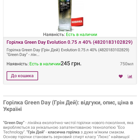
Наявність:
Есть в наличии
Горілка Green Day Evolution 0.75 л 40% (4820183102829)
Горілка Green Day (Грін Дей) Evolution 0.75 л 40% (4820183102829)
"Green Day" - лін
245 грн.
Наявність:
Есть в наличии
750мл
Горілка Green Day (Грін Дей): відгуки, опис, ціна в
Україні
"Green Day"
- лінійка екологічно чистої горілки нового покоління, яка
виробляється за унікальною запатентованою технологією "Eco
Technology".
"Грін Дей"
-
класична горілка
з дуже м'яким смаком.
Основу горілки становить зерновий спирт класу "Люкс" найвищої