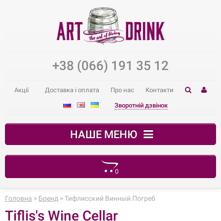
+38 (066) 191 35 12
Акції
Доставка і оплата
Про нас
Контакти
Зворотній дзвінок
НАШЕ МЕНЮ
0
Ваш кошик порожній
Головна
>
Бренд
> Тифлисский Винный Погреб
Tiflis's Wine Cellar