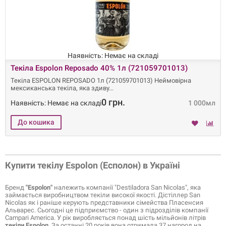
Наявність: Немає на складі
Текіла Espolon Reposado 40% 1л (721059701013)
Текіла ESPOLON REPOSADO 1л (721059701013) Неймовірна
мексиканська текіла, яка здиву
0 грн.
Наявність: Немає на складі
1 000мл
Купити текілу Espolon (Есполон) в Україні
Бренд
"Espolon"
належить компанії "Destiladora San Nicolas", яка
займається виробництвом текіли високої якості. Дістіллер San
Nicolas як і раніше керують представники сімейства Пласенсия
Альварес. Сьогодні це підприємство - один з підрозділів компанії
Campari America. У рік виробляється понад шість мільйонів літрів
текіли Espolon
. За останні 20 років вона отримала 37 нагород на