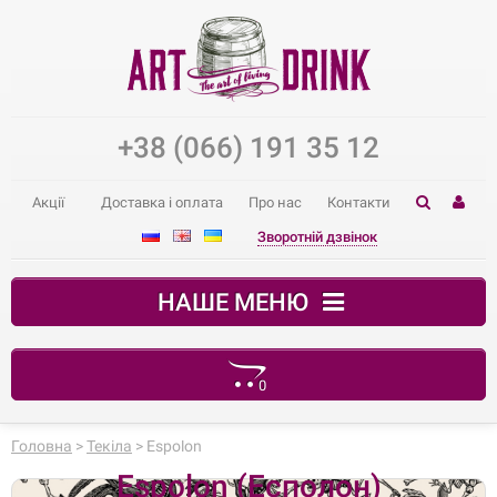
+38 (066) 191 35 12
Акції
Доставка і оплата
Про нас
Контакти
Зворотній дзвінок
НАШЕ МЕНЮ
0
Ваш кошик порожній
Головна
>
Текіла
> Espolon
Espolon (Есполон)