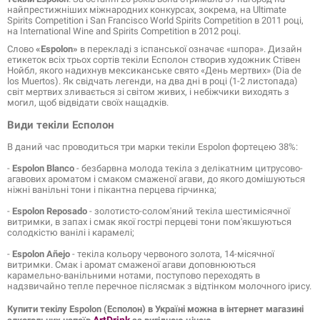
найпрестижніших міжнародних конкурсах, зокрема, на Ultimate
Spirits Competition і San Francisco World Spirits Competition в 2011 році,
на International Wine and Spirits Competition в 2012 році.
Слово
«Espolon»
в перекладі з іспанської означає «шпора». Дизайн
етикеток всіх трьох сортів текіли Есполон створив художник Стівен
Нойбл, якого надихнув мексиканське свято «День мертвих» (Dia de
los Muertos). Як свідчать легенди, на два дні в році (1-2 листопада)
світ мертвих зливається зі світом живих, і небіжчики виходять з
могил, щоб відвідати своїх нащадків.
Види текіли Есполон
В даний час проводиться три марки текіли Espolon фортецею 38%:
-
Espolon Blanco
- безбарвна молода текіла з делікатним цитрусово-
агавових ароматом і смаком смаженої агави, до якого домішуються
ніжні ванільні тони і пікантна перцева гірчинка;
-
Espolon Reposado
- золотисто-солом'яний текіла шестимісячної
витримки, в запах і смак якої гострі перцеві тони пом'якшуються
солодкістю ванілі і карамелі;
-
Espolon Añejo
- текіла кольору червоного золота, 14-місячної
витримки. Смак і аромат смаженої агави доповнюються
карамельно-ванільними нотами, поступово переходять в
надзвичайно тепле перечное післясмак з відтінком молочного ірису.
Купити текілу Espolon (Есполон)
в Україні можна в інтернет магазині