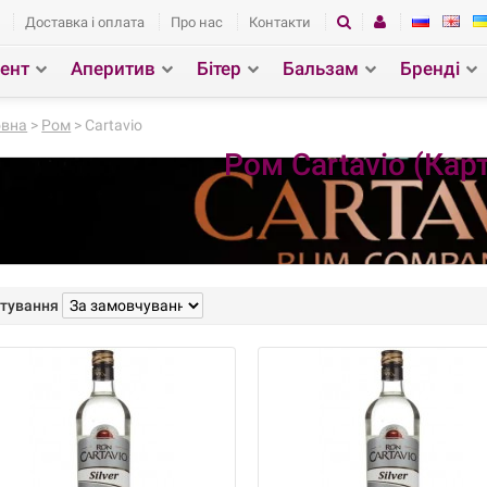
Доставка і оплата
Про нас
Контакти
ент
Аперитив
Бітер
Бальзам
Бренді
зділ
Пошук
овна
>
Ром
> Cartavio
Ром Cartavio (Кар
тування