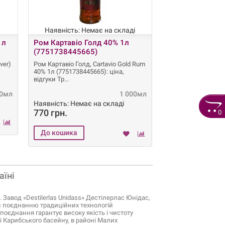
Наявність: Немає на складі
1л
Ром Картавіо Голд 40% 1л
(7751738445665)
ver)
Ром Картавіо Голд, Cartavio Gold Rum
40% 1л (7751738445665): ціна,
відгуки Тр
00мл
1 000мл
Наявність: Немає на складі
770 грн.
0
аїні
. Завод «Destilerlas Unidass» Дестілерлас Юнідас,
ки поєднанню традиційних технологій
поєднання гарантує високу якість і чистоту
ці Карибського басейну, в районі Малих