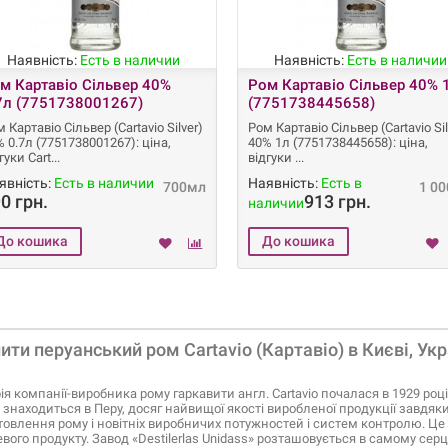
Наявність:
Есть в наличии
Наявність:
Есть в наличии
м Картавіо Сільвер 40%
Ром Картавіо Сільвер 40% 
7л (7751738001267)
(7751738445658)
 Картавіо Сільвер (Cartavio Silver)
Ром Картавіо Сільвер (Cartavio Sil
 0.7л (7751738001267): ціна,
40% 1л (7751738445658): ціна,
гуки Cart
відгуки
явність:
Есть в наличии
Наявність:
Есть в
700мл
1 0
0 грн.
913 грн.
наличии
ити перуанський ром Cartavio (Картавіо) в Києві, Укр
рія компанії-виробника рому гаркавити англ. Cartavio почалася в 1929 році
 знаходиться в Перу, досяг найвищої якості виробленої продукції завдя
товлення рому і новітніх виробничих потужностей і систем контролю. Це 
евого продукту. Завод «Destilerlas Unidass» розташовується в самому сер