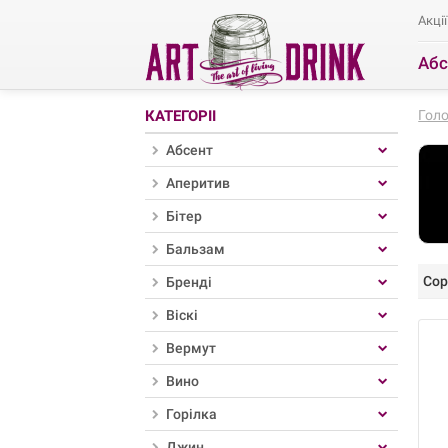
Акції
Абс
Ро
КАТЕГОРІЇ
Гол
Абсент
Аперитив
Бітер
Бальзам
Сор
Бренді
Віскі
Вермут
Вино
Горілка
Джин