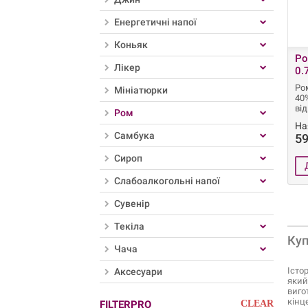
Енергетичні напої
Коньяк
Ро
Лікер
0.
Ром
Мініатюрки
40%
від
Ром
На
Самбука
59
Сироп
Слабоалкогольні напої
Сувенір
Текіла
Куп
Чача
Істо
Аксесуари
який
виго
кінц
FILTERPRO
CLEAR