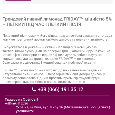
Трендовий пивний лимонад FRIDAY™ міцністю 5%
– ЛЕГКИЙ ПІД ЧАС І ЛЕТКИЙ ПІСЛЯ
Приємний післясмак – його фішка, тож ця вечірка завжди у спогадах
матиме повітряний аромат свіжого цитрусу та новизни знайомств.
Випускається в унікальній скляній пляшці об’ємом 0,45 л із
тактильними пухирцями на поверхні для цікавинки. Зручна кришка
«твіст-офф» («поверни та відкрий») не змусить робити паузу на
марудні пошуки відкривачки, адже FRIDAY™ – це веселощі
безмежного відпочинку і жодної секунди побутової нудьги!
FRIDAY™ – нове покоління готових до вживання лимонадів на
натуральній пивній основі – переверне твій світ догори дриґом у
прямому сенсі слова! Одним простим рухом сірі трудові будні
перетворюються на феєрію свята і легкість настрою.
+38 (066) 191 35 12
OpenCart
Працює на
ArtDrink © 2026
Україна, м.Київ, вул.Миру 36 (Михайлівська Борщагівка)
уточнюйте