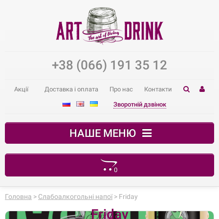
+38 (066) 191 35 12
Акції
Доставка і оплата
Про нас
Контакти
Зворотній дзвінок
НАШЕ МЕНЮ
0
Ваш кошик порожній
Головна
>
Слабоалкогольні напої
> Friday
Friday