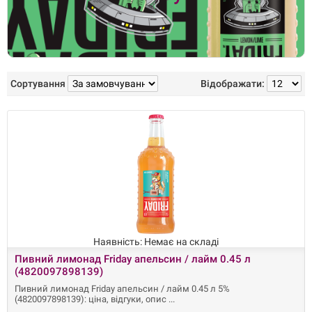
Сортування
Відображати:
Наявність: Немає на складі
Пивний лимонад Friday апельсин / лайм 0.45 л
(4820097898139)
Пивний лимонад Friday апельсин / лайм 0.45 л 5%
(4820097898139): ціна, відгуки, опис