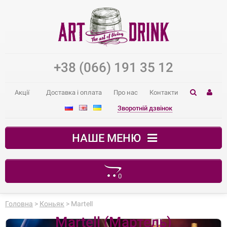
+38 (066) 191 35 12
Акції
Доставка і оплата
Про нас
Контакти
Зворотній дзвінок
НАШЕ МЕНЮ
0
Ваш кошик порожній
Головна
>
Коньяк
> Martell
Martell (Мартель)