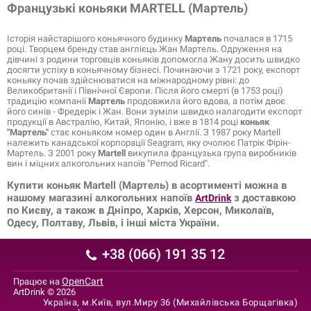
Французькі коньяки MARTELL (Мартель)
Історія найстарішого коньячного будинку
Мартель
почалася в 1715
році. Творцем бренду став англієць Жан Мартель. Одруження на
дівчині з родини торговців коньяків допомогла Жану досить швидко
досягти успіху в коньячному бізнесі. Починаючи з 1721 року, експорт
коньяку почав здійснюватися на міжнародному рівні: до
Великобританії і Північної Європи. Після його смерті (в 1753 році)
традицію компанії
Мартель
продовжила його вдова, а потім двоє
його синів - Фредерік і Жан. Вони зуміли швидко налагодити експорт
продукції в Австралію, Китай, Японію, і вже в 1814 році
коньяк
"Мартель"
стає коньяком номер один в Англії. З 1987 року Martell
належить канадської корпорації Seagram, яку очолює Патрік Фірін-
Мартель. З 2001 року
Martell
викупила французька група виробників
вин і міцних алкогольних напоїв "Pernod Ricard".
Купити коньяк Martell (Мартель)
в асортименті можна в
нашому магазині алкогольних напоїв
з доставкою
ArtDrink
по Києву, а також в Дніпро, Харків, Херсон, Миколаїв,
Одесу, Полтаву, Львів, і інші міста України.
+38 (066) 191 35 12
OpenCart
Працює на
ArtDrink © 2026
Україна, м.Київ, вул.Миру 36 (Михайлівська Борщагівка)