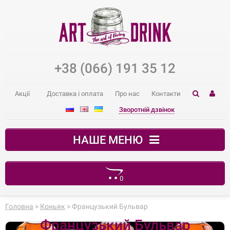
+38 (066) 191 35 12
Акції
Доставка і оплата
Про нас
Контакти
Зворотній дзвінок
НАШЕ МЕНЮ
0
Ваш кошик порожній
Головна
>
Коньяк
> Французький Бульвар
Французький Бульвар