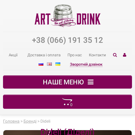
+38 (066) 191 35 12
Акції
Доставка і оплата
Про нас
Контакти
Зворотній дзвінок
НАШЕ МЕНЮ
0
Ваш кошик порожній
Головна
>
Бренді
> Dideli
Dideli (Діделі)