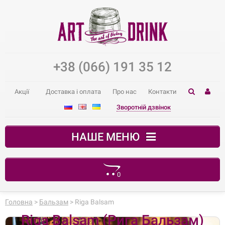
+38 (066) 191 35 12
Акції
Доставка і оплата
Про нас
Контакти
Зворотній дзвінок
НАШЕ МЕНЮ
0
Ваш кошик порожній
Головна
>
Бальзам
> Riga Balsam
Riga Balsam (Рига Бальзам)