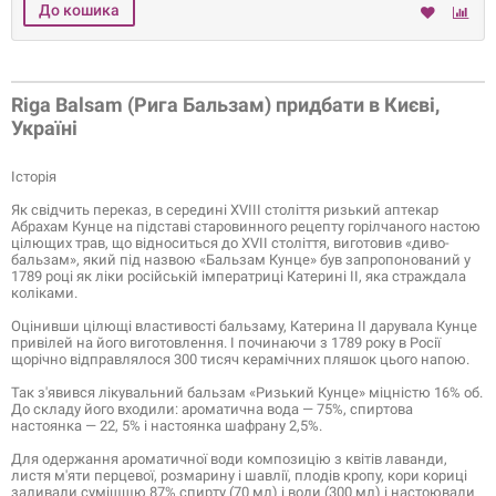
Riga Balsam (Рига Бальзам) придбати в Києві,
Україні
Історія
Як свідчить переказ, в середині XVIII століття ризький аптекар
Абрахам Кунце на підставі старовинного рецепту горілчаного настою
цілющих трав, що відноситься до XVII століття, виготовив «диво-
бальзам», який під назвою «Бальзам Кунце» був запропонований у
1789 році як ліки російській імператриці Катерині II, яка страждала
коліками.
Оцінивши цілющі властивості бальзаму, Катерина II дарувала Кунце
привілей на його виготовлення. І починаючи з 1789 року в Росії
щорічно відправлялося 300 тисяч керамічних пляшок цього напою.
Так з'явився лікувальний бальзам «Ризький Кунце» міцністю 16% об.
До складу його входили: ароматична вода — 75%, спиртова
настоянка — 22, 5% і настоянка шафрану 2,5%.
Для одержання ароматичної води композицію з квітів лаванди,
листя м'яти перцевої, розмарину і шавлії, плодів кропу, кори кориці
заливали сумішшю 87% спирту (70 мл) і води (300 мл) і настоювали